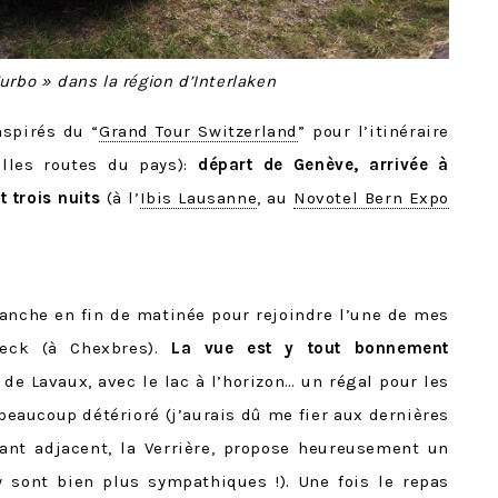
rbo » dans la région d’Interlaken
spirés du “
Grand Tour Switzerland
” pour l’itinéraire
elles routes du pays):
départ de Genève, arrivée à
t trois nuits
(à l’
Ibis Lausanne
, au
Novotel Bern Expo
anche en fin de matinée pour rejoindre l’une de mes
 Deck (à Chexbres).
La vue est y tout bonnement
de Lavaux, avec le lac à l’horizon… un régal pour les
beaucoup détérioré (j’aurais dû me fier aux dernières
rant adjacent, la Verrière, propose heureusement un
 sont bien plus sympathiques !). Une fois le repas