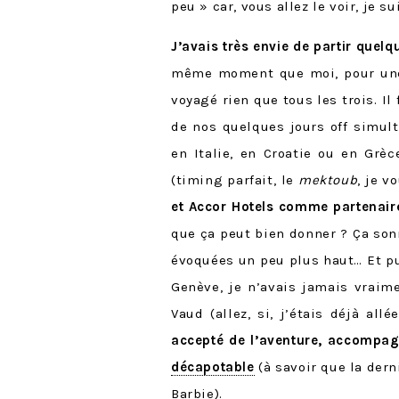
peu » car, vous allez le voir, je su
J’avais très envie de partir quel
même moment que moi, pour une f
voyagé rien que tous les trois. I
de nos quelques jours off simult
en Italie, en Croatie ou en Grè
(timing parfait, le
mektoub
, je v
et Accor Hotels comme partenair
que ça peut bien donner ? Ça so
évoquées un peu plus haut… Et pu
Genève, je n’avais jamais vraime
Vaud (allez, si, j’étais déjà al
accepté de l’aventure, accompa
décapotable
(à savoir que la dern
Barbie).