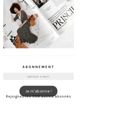
ABONNEMENT
Adresse
e-
mail
Je m'abonne !
Rejoignez les 398 autres abonnés