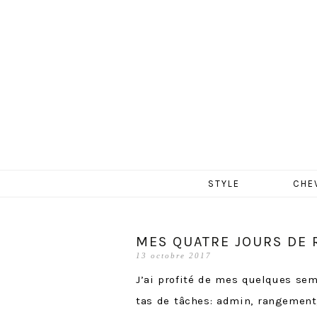
MERCR
Aller
STYLE
CHE
au
contenu
MES QUATRE JOURS DE R
13 octobre 2017
J’ai profité de mes quelques se
tas de tâches: admin, rangement,