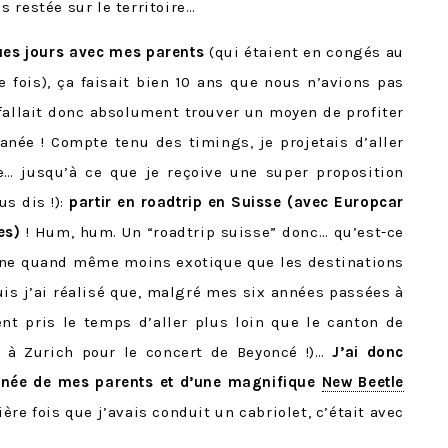
is restée sur le territoire…
ques jours avec mes parents
(qui étaient en congés au
ois), ça faisait bien 10 ans que nous n’avions pas
l fallait donc absolument trouver un moyen de profiter
anée ! Compte tenu des timings, je projetais d’aller
ce… jusqu’à ce que je reçoive une super proposition
ous dis !):
partir en roadtrip en Suisse (avec Europcar
es)
! Hum, hum. Un “roadtrip suisse” donc… qu’est-ce
nne quand même moins exotique que les destinations
is j’ai réalisé que, malgré mes six années passées à
nt pris le temps d’aller plus loin que le canton de
lée à Zurich pour le concert de Beyoncé !)…
J’ai donc
gnée de mes parents et d’une magnifique
New Beetle
ière fois que j’avais conduit un cabriolet, c’était avec