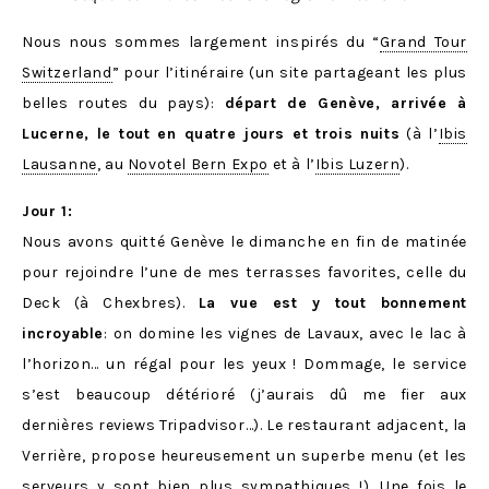
Nous nous sommes largement inspirés du “
Grand Tour
Switzerland
” pour l’itinéraire (un site partageant les plus
belles routes du pays):
départ de Genève, arrivée à
Lucerne, le tout en quatre jours et trois nuits
(à l’
Ibis
Lausanne
, au
Novotel Bern Expo
et à l’
Ibis Luzern
).
Jour 1:
Nous avons quitté Genève le dimanche en fin de matinée
pour rejoindre l’une de mes terrasses favorites, celle du
Deck (à Chexbres).
La vue est y tout bonnement
incroyable
: on domine les vignes de Lavaux, avec le lac à
l’horizon… un régal pour les yeux ! Dommage, le service
s’est beaucoup détérioré (j’aurais dû me fier aux
dernières reviews Tripadvisor…). Le restaurant adjacent, la
Verrière, propose heureusement un superbe menu (et les
serveurs y sont bien plus sympathiques !). Une fois le