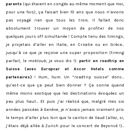
parents
(qui étaient en congés au même moment que moi,
pour une fois), ça faisait bien 10 ans que nous n’avions
pas voyagé rien que tous les trois. Il fallait donc
absolument trouver un moyen de profiter de nos
quelques jours off simultanée ! Compte tenu des timings,
je projetais d’aller en Italie, en Croatie ou en Grèce…
jusqu’à ce que je reçoive une super proposition (timing
parfait, le
mektoub
, je vous dis !):
partir en roadtrip en
Suisse (avec Europcar et Accor Hotels comme
partenaires)
! Hum, hum. Un “roadtrip suisse” donc…
qu’est-ce que ça peut bien donner ? Ça sonne quand
même moins exotique que les destinations évoquées un
peu plus haut… Et puis j’ai réalisé que, malgré mes six
années passées à Genève, je n’avais jamais vraiment pris
le temps d’aller plus loin que le canton de Vaud (allez, si,
j’étais déjà allée à Zurich pour le concert de Beyoncé !)…