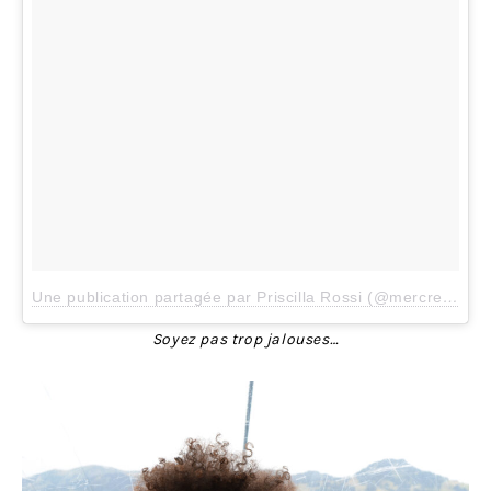
Une publication partagée par Priscilla Rossi (@mercredieblog)
Soyez pas trop jalouses…