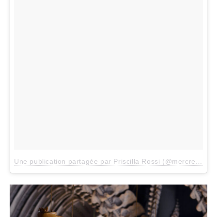
Une publication partagée par Priscilla Rossi (@mercredieblog)