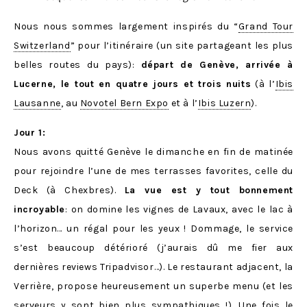
Nous nous sommes largement inspirés du “
Grand Tour
Switzerland
” pour l’itinéraire (un site partageant les plus
belles routes du pays):
départ de Genève, arrivée à
Lucerne, le tout en quatre jours et trois nuits
(à l’
Ibis
Lausanne
, au
Novotel Bern Expo
et à l’
Ibis Luzern
).
Jour 1:
Nous avons quitté Genève le dimanche en fin de matinée
pour rejoindre l’une de mes terrasses favorites, celle du
Deck (à Chexbres).
La vue est y tout bonnement
incroyable
: on domine les vignes de Lavaux, avec le lac à
l’horizon… un régal pour les yeux ! Dommage, le service
s’est beaucoup détérioré (j’aurais dû me fier aux
dernières reviews Tripadvisor…). Le restaurant adjacent, la
Verrière, propose heureusement un superbe menu (et les
serveurs y sont bien plus sympathiques !). Une fois le