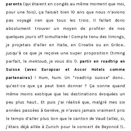
parents
(qui étaient en congés au même moment que moi,
pour une fois), ça faisait bien 10 ans que nous n’avions
pas voyagé rien que tous les trois. Il fallait donc
absolument trouver un moyen de profiter de nos
quelques jours off simultanée ! Compte tenu des timings,
je projetais d’aller en Italie, en Croatie ou en Grèce…
jusqu’à ce que je reçoive une super proposition (timing
parfait, le
mektoub
, je vous dis !):
partir en roadtrip en
Suisse (avec Europcar et Accor Hotels comme
partenaires)
! Hum, hum. Un “roadtrip suisse” donc…
qu’est-ce que ça peut bien donner ? Ça sonne quand
même moins exotique que les destinations évoquées un
peu plus haut… Et puis j’ai réalisé que, malgré mes six
années passées à Genève, je n’avais jamais vraiment pris
le temps d’aller plus loin que le canton de Vaud (allez, si,
j’étais déjà allée à Zurich pour le concert de Beyoncé !)…