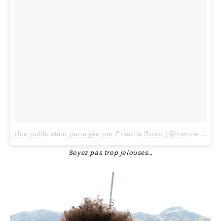
Une publication partagée par Priscilla Rossi (@mercredieblog)
Soyez pas trop jalouses…