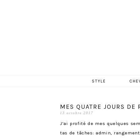
MERCR
Aller
STYLE
CHE
au
contenu
MES QUATRE JOURS DE R
13 octobre 2017
J’ai profité de mes quelques se
tas de tâches: admin, rangement,