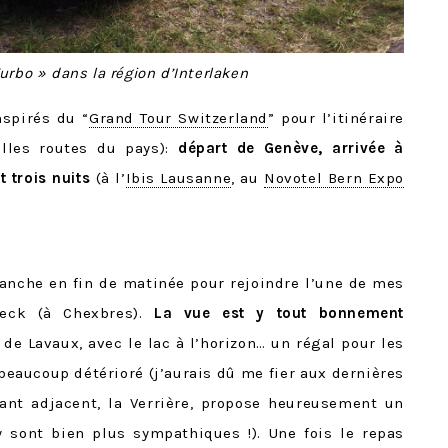
rbo » dans la région d’Interlaken
spirés du “
Grand Tour Switzerland
” pour l’itinéraire
elles routes du pays):
départ de Genève, arrivée à
t trois nuits
(à l’
Ibis Lausanne
, au
Novotel Bern Expo
anche en fin de matinée pour rejoindre l’une de mes
 Deck (à Chexbres).
La vue est y tout bonnement
de Lavaux, avec le lac à l’horizon… un régal pour les
beaucoup détérioré (j’aurais dû me fier aux dernières
rant adjacent, la Verrière, propose heureusement un
 sont bien plus sympathiques !). Une fois le repas