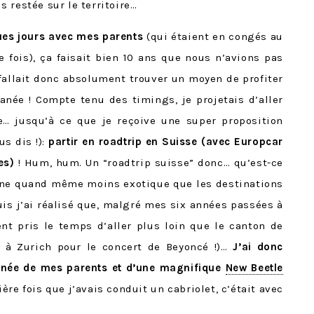
is restée sur le territoire…
ques jours avec mes parents
(qui étaient en congés au
ois), ça faisait bien 10 ans que nous n’avions pas
l fallait donc absolument trouver un moyen de profiter
anée ! Compte tenu des timings, je projetais d’aller
ce… jusqu’à ce que je reçoive une super proposition
ous dis !):
partir en roadtrip en Suisse (avec Europcar
es)
! Hum, hum. Un “roadtrip suisse” donc… qu’est-ce
nne quand même moins exotique que les destinations
is j’ai réalisé que, malgré mes six années passées à
nt pris le temps d’aller plus loin que le canton de
lée à Zurich pour le concert de Beyoncé !)…
J’ai donc
gnée de mes parents et d’une magnifique
New Beetle
ière fois que j’avais conduit un cabriolet, c’était avec