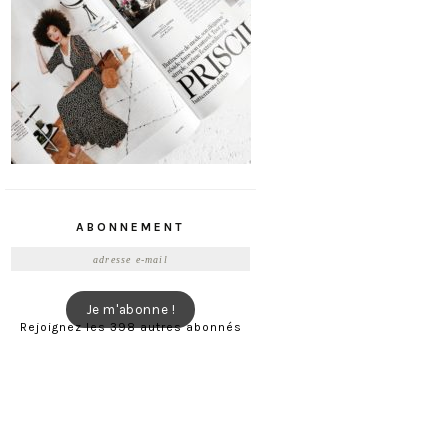
ABONNEMENT
Adresse
e-
mail
Je m'abonne !
Rejoignez les 398 autres abonnés