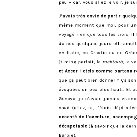
peu » car, vous allez le voir, je su
J’avais très envie de partir quel
même moment que moi, pour une f
voyagé rien que tous les trois. I
de nos quelques jours off simult
en Italie, en Croatie ou en Grè
(timing parfait, le
mektoub
, je v
et Accor Hotels comme partenair
que ça peut bien donner ? Ça so
évoquées un peu plus haut… Et pu
Genève, je n’avais jamais vraime
Vaud (allez, si, j’étais déjà al
accepté de l’aventure, accompa
décapotable
(à savoir que la dern
Barbie).