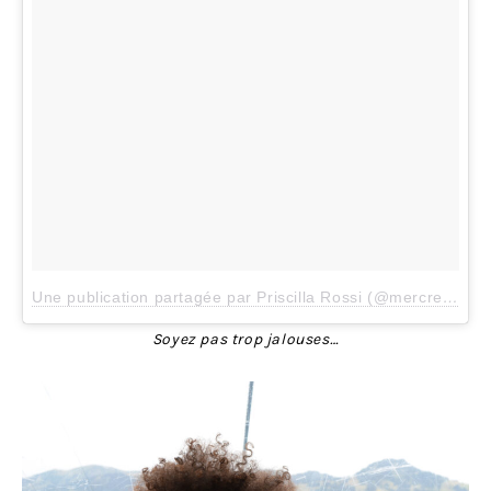
Une publication partagée par Priscilla Rossi (@mercredieblog)
Soyez pas trop jalouses…