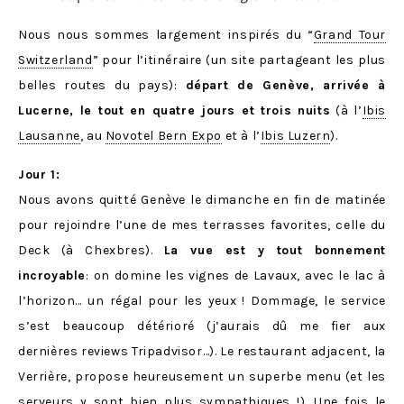
Nous nous sommes largement inspirés du “
Grand Tour
Switzerland
” pour l’itinéraire (un site partageant les plus
belles routes du pays):
départ de Genève, arrivée à
Lucerne, le tout en quatre jours et trois nuits
(à l’
Ibis
Lausanne
, au
Novotel Bern Expo
et à l’
Ibis Luzern
).
Jour 1:
Nous avons quitté Genève le dimanche en fin de matinée
pour rejoindre l’une de mes terrasses favorites, celle du
Deck (à Chexbres).
La vue est y tout bonnement
incroyable
: on domine les vignes de Lavaux, avec le lac à
l’horizon… un régal pour les yeux ! Dommage, le service
s’est beaucoup détérioré (j’aurais dû me fier aux
dernières reviews Tripadvisor…). Le restaurant adjacent, la
Verrière, propose heureusement un superbe menu (et les
serveurs y sont bien plus sympathiques !). Une fois le