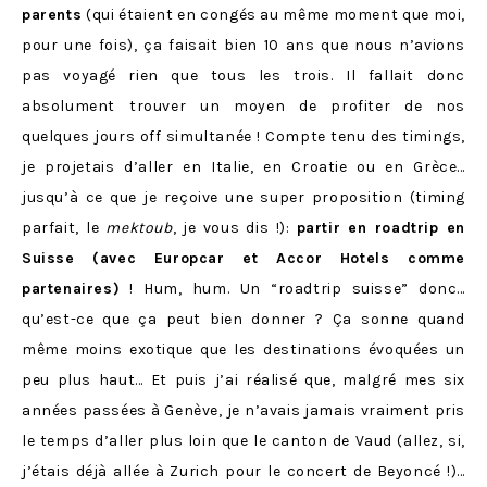
parents
(qui étaient en congés au même moment que moi,
pour une fois), ça faisait bien 10 ans que nous n’avions
pas voyagé rien que tous les trois. Il fallait donc
absolument trouver un moyen de profiter de nos
quelques jours off simultanée ! Compte tenu des timings,
je projetais d’aller en Italie, en Croatie ou en Grèce…
jusqu’à ce que je reçoive une super proposition (timing
parfait, le
mektoub
, je vous dis !):
partir en roadtrip en
Suisse (avec Europcar et Accor Hotels comme
partenaires)
! Hum, hum. Un “roadtrip suisse” donc…
qu’est-ce que ça peut bien donner ? Ça sonne quand
même moins exotique que les destinations évoquées un
peu plus haut… Et puis j’ai réalisé que, malgré mes six
années passées à Genève, je n’avais jamais vraiment pris
le temps d’aller plus loin que le canton de Vaud (allez, si,
j’étais déjà allée à Zurich pour le concert de Beyoncé !)…