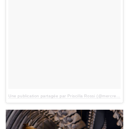
Une publication partagée par Priscilla Rossi (@mercredieblog)