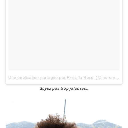
Une publication partagée par Priscilla Rossi (@mercredieblog)
Soyez pas trop jalouses…