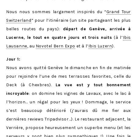
Nous nous sommes largement inspirés du “
Grand Tour
Switzerland
” pour l’itinéraire (un site partageant les plus
belles routes du pays):
départ de Genève, arrivée à
Lucerne, le tout en quatre jours et trois nuits
(à l’
Ibis
Lausanne
, au
Novotel Bern Expo
et à l’
Ibis Luzern
).
Jour 1:
Nous avons quitté Genève le dimanche en fin de matinée
pour rejoindre l’une de mes terrasses favorites, celle du
Deck (à Chexbres).
La vue est y tout bonnement
incroyable
: on domine les vignes de Lavaux, avec le lac à
l’horizon… un régal pour les yeux ! Dommage, le service
s’est beaucoup détérioré (j’aurais dû me fier aux
dernières reviews Tripadvisor…). Le restaurant adjacent, la
Verrière, propose heureusement un superbe menu (et les
serveurs y sont bien plus sympathiques !). Une fois le