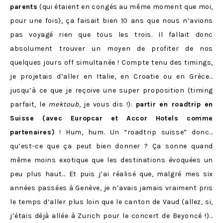
parents
(qui étaient en congés au même moment que moi,
pour une fois), ça faisait bien 10 ans que nous n’avions
pas voyagé rien que tous les trois. Il fallait donc
absolument trouver un moyen de profiter de nos
quelques jours off simultanée ! Compte tenu des timings,
je projetais d’aller en Italie, en Croatie ou en Grèce…
jusqu’à ce que je reçoive une super proposition (timing
parfait, le
mektoub
, je vous dis !):
partir en roadtrip en
Suisse (avec Europcar et Accor Hotels comme
partenaires)
! Hum, hum. Un “roadtrip suisse” donc…
qu’est-ce que ça peut bien donner ? Ça sonne quand
même moins exotique que les destinations évoquées un
peu plus haut… Et puis j’ai réalisé que, malgré mes six
années passées à Genève, je n’avais jamais vraiment pris
le temps d’aller plus loin que le canton de Vaud (allez, si,
j’étais déjà allée à Zurich pour le concert de Beyoncé !)…