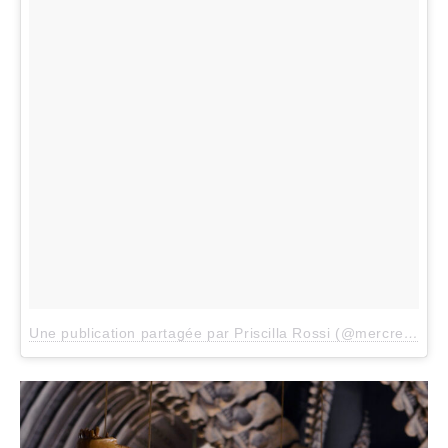
Une publication partagée par Priscilla Rossi (@mercredieblog)