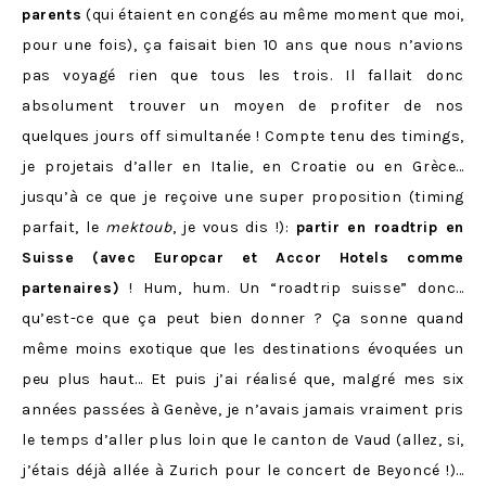
parents
(qui étaient en congés au même moment que moi,
pour une fois), ça faisait bien 10 ans que nous n’avions
pas voyagé rien que tous les trois. Il fallait donc
absolument trouver un moyen de profiter de nos
quelques jours off simultanée ! Compte tenu des timings,
je projetais d’aller en Italie, en Croatie ou en Grèce…
jusqu’à ce que je reçoive une super proposition (timing
parfait, le
mektoub
, je vous dis !):
partir en roadtrip en
Suisse (avec Europcar et Accor Hotels comme
partenaires)
! Hum, hum. Un “roadtrip suisse” donc…
qu’est-ce que ça peut bien donner ? Ça sonne quand
même moins exotique que les destinations évoquées un
peu plus haut… Et puis j’ai réalisé que, malgré mes six
années passées à Genève, je n’avais jamais vraiment pris
le temps d’aller plus loin que le canton de Vaud (allez, si,
j’étais déjà allée à Zurich pour le concert de Beyoncé !)…