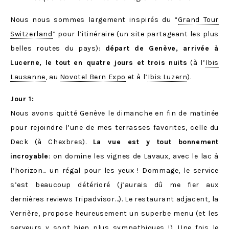
Nous nous sommes largement inspirés du “
Grand Tour
Switzerland
” pour l’itinéraire (un site partageant les plus
belles routes du pays):
départ de Genève, arrivée à
Lucerne, le tout en quatre jours et trois nuits
(à l’
Ibis
Lausanne
, au
Novotel Bern Expo
et à l’
Ibis Luzern
).
Jour 1:
Nous avons quitté Genève le dimanche en fin de matinée
pour rejoindre l’une de mes terrasses favorites, celle du
Deck (à Chexbres).
La vue est y tout bonnement
incroyable
: on domine les vignes de Lavaux, avec le lac à
l’horizon… un régal pour les yeux ! Dommage, le service
s’est beaucoup détérioré (j’aurais dû me fier aux
dernières reviews Tripadvisor…). Le restaurant adjacent, la
Verrière, propose heureusement un superbe menu (et les
serveurs y sont bien plus sympathiques !). Une fois le