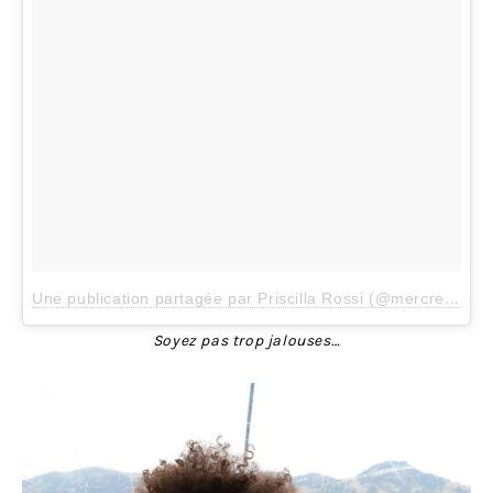
Une publication partagée par Priscilla Rossi (@mercredieblog)
Soyez pas trop jalouses…