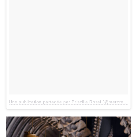
Une publication partagée par Priscilla Rossi (@mercredieblog)