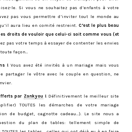
isez-le. Si vous ne souhaitez pas d’enfants à votre
ouvez pas vous permettre d’inviter tout le monde au
u’il aura lieu en comité restreint.
C’est le plus beau
les droits de vouloir que celui-ci soit comme vous (et
z pas votre temps à essayer de contenter les envies
 toute façon…
ns !
Vous avez été invités à un mariage mais vous
e partager le vôtre avec le couple en question, ne
nvier.
offerts par
Zankyou
!
Définitivement le meilleur site
plifier) TOUTES les démarches de votre mariage
tion de budget, cagnotte cadeau…). Le site nous a
uestion du plan de tables: tellement simple de
r TOUTES les tables… celles qui ont déjà eu à en faire