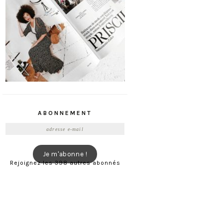
ABONNEMENT
Adresse
e-
mail
Je m'abonne !
Rejoignez les 398 autres abonnés