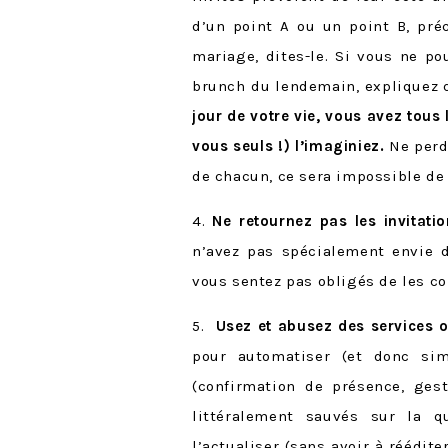
d’un point A ou un point B, préc
mariage, dites-le. Si vous ne p
brunch du lendemain, expliquez q
jour de votre vie, vous avez tous 
vous seuls !) l’imaginiez.
Ne perde
de chacun, ce sera impossible de
4.
Ne retournez pas les invitatio
n’avez pas spécialement envie d
vous sentez pas obligés de les co
5.
Usez et abusez des services 
pour automatiser (et donc sim
(confirmation de présence, ges
littéralement sauvés sur la q
l’actualiser (sans avoir à réédite