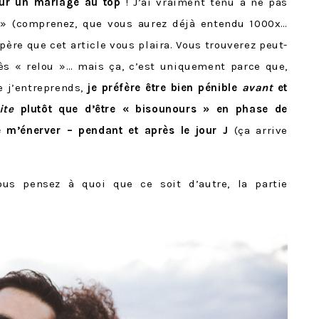
our un mariage au top
! J’ai vraiment tenu à ne pas
 » (comprenez, que vous aurez déjà entendu 1000x…
espère que cet article vous plaira. Vous trouverez peut-
rès « relou »… mais ça, c’est uniquement parce que,
 j’entreprends,
je préfère être bien pénible
avant
et
ite
plutôt que d’être « bisounours » en phase de
re m’énerver – pendant et après le jour J
(ça arrive
ous pensez à quoi que ce soit d’autre, la partie