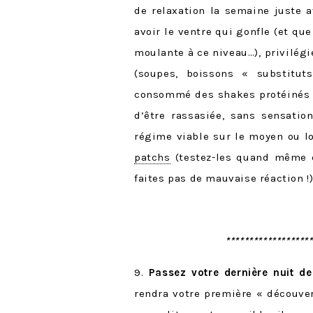
de relaxation la semaine juste a
avoir le ventre qui gonfle (et qu
moulante à ce niveau…), privilégi
(soupes, boissons « substitut
consommé des shakes protéinés en
d’être rassasiée, sans sensati
régime viable sur le moyen ou lo
patchs
(testez-les quand même q
faites pas de mauvaise réaction !)
******************
9.
Passez votre dernière nuit de
rendra votre première « découver