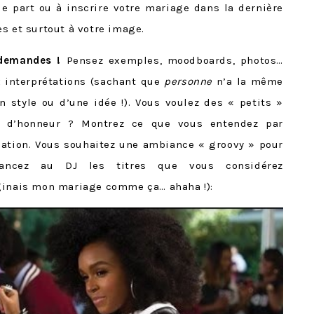
le part ou à inscrire votre mariage dans la dernière
s et surtout à votre image.
 demandes !
Pensez exemples, moodboards, photos…
x interprétations (sachant que
personne
n’a la même
un style ou d’une idée !). Vous voulez des « petits »
s d’honneur ? Montrez ce que vous entendez par
uation. Vous souhaitez une ambiance « groovy » pour
lancez au DJ les titres que vous considérez
aginais mon mariage comme ça… ahaha !):