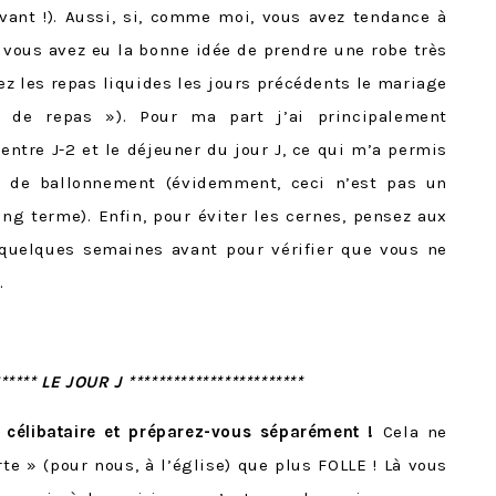
vant !). Aussi, si, comme moi, vous avez tendance à
e vous avez eu la bonne idée de prendre une robe très
ez les repas liquides les jours précédents le mariage
s de repas »). Pour ma part j’ai principalement
tre J-2 et le déjeuner du jour J, ce qui m’a permis
on de ballonnement (évidemment, ceci n’est pas un
ng terme). Enfin, pour éviter les cernes, pensez aux
uelques semaines avant pour vérifier que vous ne
.
****** LE JOUR J ************************
 célibataire et préparez-vous séparément !
Cela ne
te » (pour nous, à l’église) que plus FOLLE ! Là vous