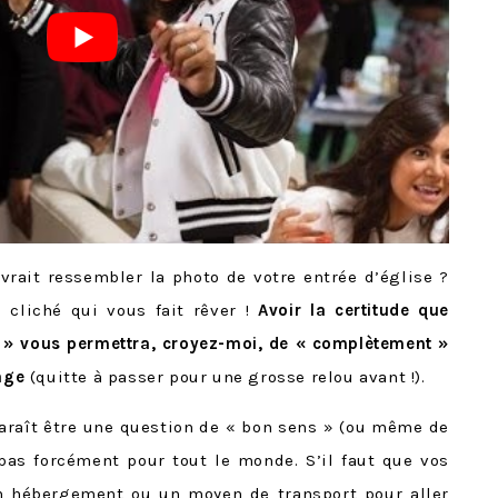
rait ressembler la photo de votre entrée d’église ?
 cliché qui vous fait rêver !
Avoir la certitude que
e » vous permettra, croyez-moi, de « complètement »
age
(quitte à passer pour une grosse relou avant !).
araît être une question de « bon sens » (ou même de
pas forcément pour tout le monde. S’il faut que vos
un hébergement ou un moyen de transport pour aller