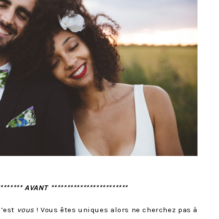
******** AVANT ************************
c’est
vous
! Vous êtes uniques alors ne cherchez pas à