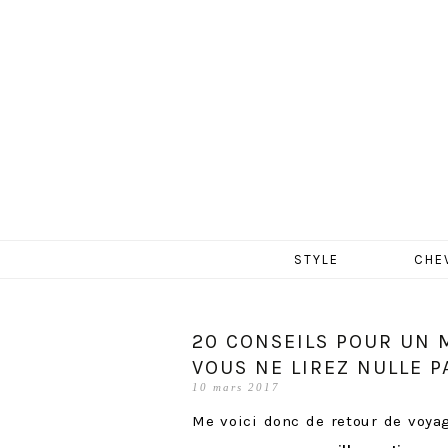
MERCR
Aller
STYLE
CHE
au
contenu
20 CONSEILS POUR UN 
VOUS NE LIREZ NULLE PA
10 mars 2017
Me voici donc de retour de voya