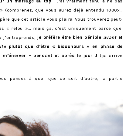
our un mariage au top
! J’ai vraiment tenu à ne pas
 » (comprenez, que vous aurez déjà entendu 1000x…
espère que cet article vous plaira. Vous trouverez peut-
rès « relou »… mais ça, c’est uniquement parce que,
 j’entreprends,
je préfère être bien pénible
avant
et
ite
plutôt que d’être « bisounours » en phase de
re m’énerver – pendant et après le jour J
(ça arrive
ous pensez à quoi que ce soit d’autre, la partie