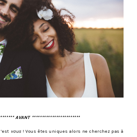
******** AVANT ************************
c’est
vous
! Vous êtes uniques alors ne cherchez pas à