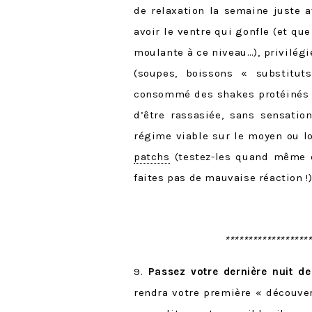
de relaxation la semaine juste a
avoir le ventre qui gonfle (et qu
moulante à ce niveau…), privilégi
(soupes, boissons « substitut
consommé des shakes protéinés en
d’être rassasiée, sans sensati
régime viable sur le moyen ou lo
patchs
(testez-les quand même q
faites pas de mauvaise réaction !)
******************
9.
Passez votre dernière nuit de
rendra votre première « découver