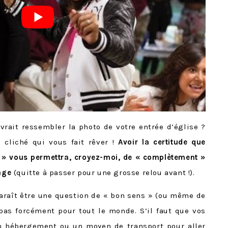
rait ressembler la photo de votre entrée d’église ?
 cliché qui vous fait rêver !
Avoir la certitude que
e » vous permettra, croyez-moi, de « complètement »
age
(quitte à passer pour une grosse relou avant !).
araît être une question de « bon sens » (ou même de
pas forcément pour tout le monde. S’il faut que vos
un hébergement ou un moyen de transport pour aller