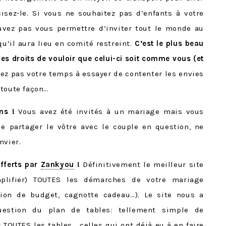
isez-le. Si vous ne souhaitez pas d’enfants à votre
ouvez pas vous permettre d’inviter tout le monde au
u’il aura lieu en comité restreint.
C’est le plus beau
les droits de vouloir que celui-ci soit comme vous (et
z pas votre temps à essayer de contenter les envies
 toute façon…
ns !
Vous avez été invités à un mariage mais vous
e partager le vôtre avec le couple en question, ne
nvier.
offerts par
Zankyou
!
Définitivement le meilleur site
plifier) TOUTES les démarches de votre mariage
tion de budget, cagnotte cadeau…). Le site nous a
uestion du plan de tables: tellement simple de
r TOUTES les tables… celles qui ont déjà eu à en faire