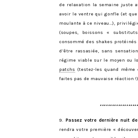
de relaxation la semaine juste a
avoir le ventre qui gonfle (et qu
moulante à ce niveau…), privilégi
(soupes, boissons « substitut
consommé des shakes protéinés en
d’être rassasiée, sans sensati
régime viable sur le moyen ou lo
patchs
(testez-les quand même q
faites pas de mauvaise réaction !)
******************
9.
Passez votre dernière nuit de
rendra votre première « découver