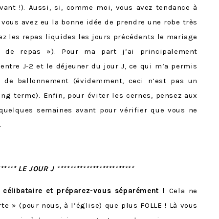
vant !). Aussi, si, comme moi, vous avez tendance à
e vous avez eu la bonne idée de prendre une robe très
ez les repas liquides les jours précédents le mariage
s de repas »). Pour ma part j’ai principalement
tre J-2 et le déjeuner du jour J, ce qui m’a permis
on de ballonnement (évidemment, ceci n’est pas un
ng terme). Enfin, pour éviter les cernes, pensez aux
uelques semaines avant pour vérifier que vous ne
.
****** LE JOUR J ************************
 célibataire et préparez-vous séparément !
Cela ne
te » (pour nous, à l’église) que plus FOLLE ! Là vous