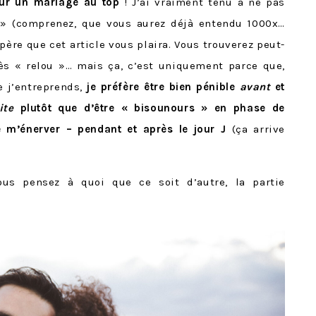
our un mariage au top
! J’ai vraiment tenu à ne pas
 » (comprenez, que vous aurez déjà entendu 1000x…
espère que cet article vous plaira. Vous trouverez peut-
rès « relou »… mais ça, c’est uniquement parce que,
 j’entreprends,
je préfère être bien pénible
avant
et
ite
plutôt que d’être « bisounours » en phase de
re m’énerver – pendant et après le jour J
(ça arrive
ous pensez à quoi que ce soit d’autre, la partie