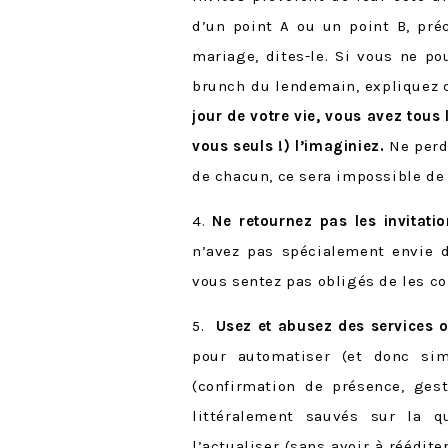
d’un point A ou un point B, préc
mariage, dites-le. Si vous ne p
brunch du lendemain, expliquez q
jour de votre vie, vous avez tous 
vous seuls !) l’imaginiez.
Ne perde
de chacun, ce sera impossible de
4.
Ne retournez pas les invitatio
n’avez pas spécialement envie d
vous sentez pas obligés de les co
5.
Usez et abusez des services 
pour automatiser (et donc sim
(confirmation de présence, ges
littéralement sauvés sur la q
l’actualiser (sans avoir à réédite