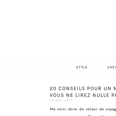
MERCR
Aller
STYLE
CHE
au
contenu
20 CONSEILS POUR UN 
VOUS NE LIREZ NULLE PA
10 mars 2017
Me voici donc de retour de voya