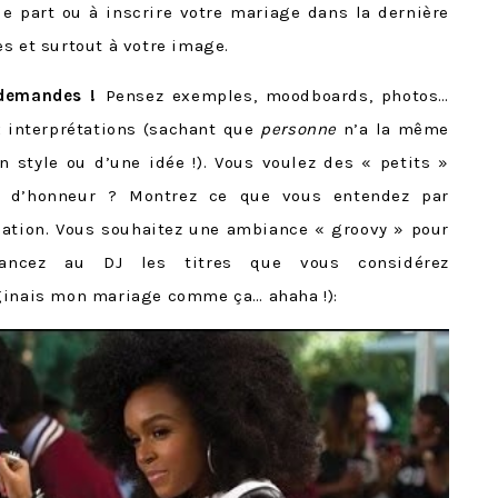
le part ou à inscrire votre mariage dans la dernière
s et surtout à votre image.
 demandes !
Pensez exemples, moodboards, photos…
x interprétations (sachant que
personne
n’a la même
un style ou d’une idée !). Vous voulez des « petits »
s d’honneur ? Montrez ce que vous entendez par
uation. Vous souhaitez une ambiance « groovy » pour
lancez au DJ les titres que vous considérez
aginais mon mariage comme ça… ahaha !):