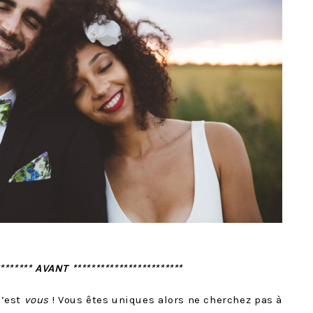
******** AVANT ************************
c’est
vous
! Vous êtes uniques alors ne cherchez pas à