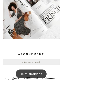
ABONNEMENT
Adresse
e-
mail
Je m'abonne !
Rejoignez les 398 autres abonnés