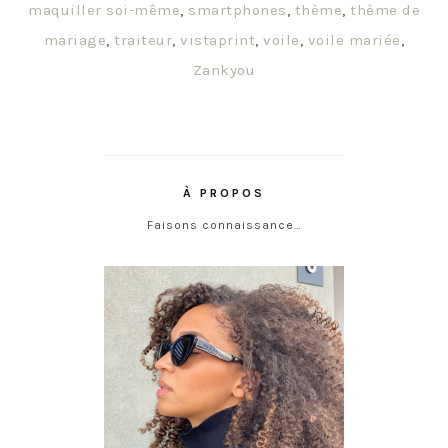
maquiller soi-même
,
smartphones
,
thème
,
thème de
mariage
,
traiteur
,
vistaprint
,
voile
,
voile mariée
,
Zankyou
À PROPOS
Faisons connaissance…