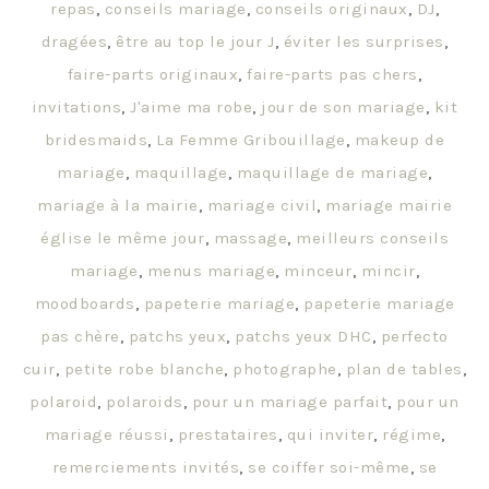
repas
,
conseils mariage
,
conseils originaux
,
DJ
,
dragées
,
être au top le jour J
,
éviter les surprises
,
faire-parts originaux
,
faire-parts pas chers
,
invitations
,
J'aime ma robe
,
jour de son mariage
,
kit
bridesmaids
,
La Femme Gribouillage
,
makeup de
mariage
,
maquillage
,
maquillage de mariage
,
mariage à la mairie
,
mariage civil
,
mariage mairie
église le même jour
,
massage
,
meilleurs conseils
mariage
,
menus mariage
,
minceur
,
mincir
,
moodboards
,
papeterie mariage
,
papeterie mariage
pas chère
,
patchs yeux
,
patchs yeux DHC
,
perfecto
cuir
,
petite robe blanche
,
photographe
,
plan de tables
,
polaroid
,
polaroids
,
pour un mariage parfait
,
pour un
mariage réussi
,
prestataires
,
qui inviter
,
régime
,
remerciements invités
,
se coiffer soi-même
,
se