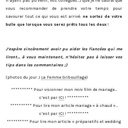
n’ayant pas pu venir, vos collègues…) que je ne saurai que
vous recommander de prendre votre temps pour
savourer tout ce qui vous est arrivé:
ne sortez de votre
bulle que lorsque vous serez prêts tous les deux
!
J’espère sincèrement avoir pu aider les fiancées qui me
liront… à vous maintenant, n’hésitez pas à laisser vos
tips dans les commentaires ;)
(photos du jour J
La Femme Gribouillage
)
********** Pour visionner mon mini film de mariage…
c’est par
ICI
! **********
********** Pour lire mon article mariage « à chaud »…
c’est par
ICI
! **********
********** Pour lire mon article « préparatifs et wedding