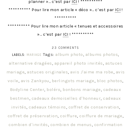
planner »… c’est par
ICI
! **********
********** Pour lire mon article « déco »… c’est par
ICI
!
**********
********** Pour lire mon article « tenues et accessoires
»… c’est par
ICI
! **********
23 COMMENTS
Tags:
album photo
,
albums photos
,
LABELS:
MARIAGE
alternative dragées
,
appareil photo invités
,
astuces
mariage
,
astuces originales
,
avis J'aime ma robe
,
avis
voile
,
avis Zankyou
,
berlingots mariage
,
bloc photos
,
Bodyline Center
,
boléro
,
bonbons mariage
,
cadeaux
bestmen
,
cadeaux demoiselles d'honneur
,
cadeaux
invités
,
cadeaux témoins
,
coffret de conservation
,
coffret de préservation
,
coiffure
,
coiffure de mariage
,
combien d'invités
,
combien de menus
,
confirmation