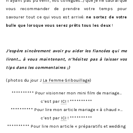
n’ayant pas pu venir, vos collègues…) que je ne saurai que
vous recommander de prendre votre temps pour
savourer tout ce qui vous est arrivé:
ne sortez de votre
bulle que lorsque vous serez prêts tous les deux
!
J’espère sincèrement avoir pu aider les fiancées qui me
liront… à vous maintenant, n’hésitez pas à laisser vos
tips dans les commentaires ;)
(photos du jour J
La Femme Gribouillage
)
********** Pour visionner mon mini film de mariage…
c’est par
ICI
! **********
********** Pour lire mon article mariage « à chaud »…
c’est par
ICI
! **********
********** Pour lire mon article « préparatifs et wedding