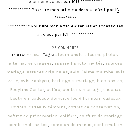
planner »… c’est par
ICI
! **********
********** Pour lire mon article « déco »… c’est par
ICI
!
**********
********** Pour lire mon article « tenues et accessoires
»… c’est par
ICI
! **********
23 COMMENTS
Tags:
album photo
,
albums photos
,
LABELS:
MARIAGE
alternative dragées
,
appareil photo invités
,
astuces
mariage
,
astuces originales
,
avis J'aime ma robe
,
avis
voile
,
avis Zankyou
,
berlingots mariage
,
bloc photos
,
Bodyline Center
,
boléro
,
bonbons mariage
,
cadeaux
bestmen
,
cadeaux demoiselles d'honneur
,
cadeaux
invités
,
cadeaux témoins
,
coffret de conservation
,
coffret de préservation
,
coiffure
,
coiffure de mariage
,
combien d'invités
,
combien de menus
,
confirmation