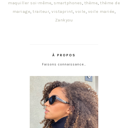
maquiller soi-même
,
smartphones
,
thème
,
thème de
mariage
,
traiteur
,
vistaprint
,
voile
,
voile mariée
,
Zankyou
À PROPOS
Faisons connaissance…