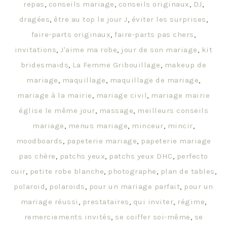
repas
,
conseils mariage
,
conseils originaux
,
DJ
,
dragées
,
être au top le jour J
,
éviter les surprises
,
faire-parts originaux
,
faire-parts pas chers
,
invitations
,
J'aime ma robe
,
jour de son mariage
,
kit
bridesmaids
,
La Femme Gribouillage
,
makeup de
mariage
,
maquillage
,
maquillage de mariage
,
mariage à la mairie
,
mariage civil
,
mariage mairie
église le même jour
,
massage
,
meilleurs conseils
mariage
,
menus mariage
,
minceur
,
mincir
,
moodboards
,
papeterie mariage
,
papeterie mariage
pas chère
,
patchs yeux
,
patchs yeux DHC
,
perfecto
cuir
,
petite robe blanche
,
photographe
,
plan de tables
,
polaroid
,
polaroids
,
pour un mariage parfait
,
pour un
mariage réussi
,
prestataires
,
qui inviter
,
régime
,
remerciements invités
,
se coiffer soi-même
,
se