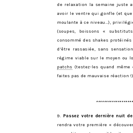
de relaxation la semaine juste a
avoir le ventre qui gonfle (et qu
moulante à ce niveau…), privilégi
(soupes, boissons « substitut
consommé des shakes protéinés en
d’être rassasiée, sans sensati
régime viable sur le moyen ou lo
patchs
(testez-les quand même q
faites pas de mauvaise réaction !)
******************
9.
Passez votre dernière nuit de
rendra votre première « découver