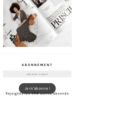
ABONNEMENT
Adresse
e-
mail
Je m'abonne !
Rejoignez les 398 autres abonnés