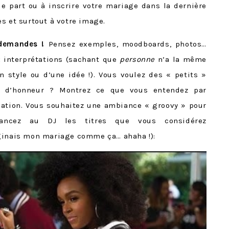
le part ou à inscrire votre mariage dans la dernière
s et surtout à votre image.
 demandes !
Pensez exemples, moodboards, photos…
x interprétations (sachant que
personne
n’a la même
un style ou d’une idée !). Vous voulez des « petits »
s d’honneur ? Montrez ce que vous entendez par
uation. Vous souhaitez une ambiance « groovy » pour
lancez au DJ les titres que vous considérez
aginais mon mariage comme ça… ahaha !):