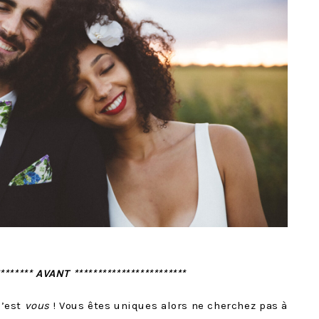
******** AVANT ************************
c’est
vous
! Vous êtes uniques alors ne cherchez pas à