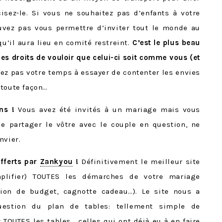
isez-le. Si vous ne souhaitez pas d’enfants à votre
ouvez pas vous permettre d’inviter tout le monde au
u’il aura lieu en comité restreint.
C’est le plus beau
les droits de vouloir que celui-ci soit comme vous (et
z pas votre temps à essayer de contenter les envies
 toute façon…
ns !
Vous avez été invités à un mariage mais vous
e partager le vôtre avec le couple en question, ne
nvier.
offerts par
Zankyou
!
Définitivement le meilleur site
plifier) TOUTES les démarches de votre mariage
tion de budget, cagnotte cadeau…). Le site nous a
uestion du plan de tables: tellement simple de
r TOUTES les tables… celles qui ont déjà eu à en faire