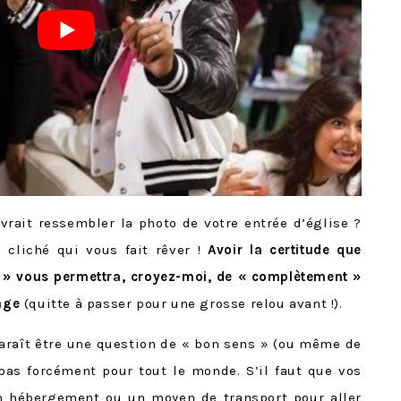
rait ressembler la photo de votre entrée d’église ?
 cliché qui vous fait rêver !
Avoir la certitude que
e » vous permettra, croyez-moi, de « complètement »
age
(quitte à passer pour une grosse relou avant !).
araît être une question de « bon sens » (ou même de
pas forcément pour tout le monde. S’il faut que vos
un hébergement ou un moyen de transport pour aller