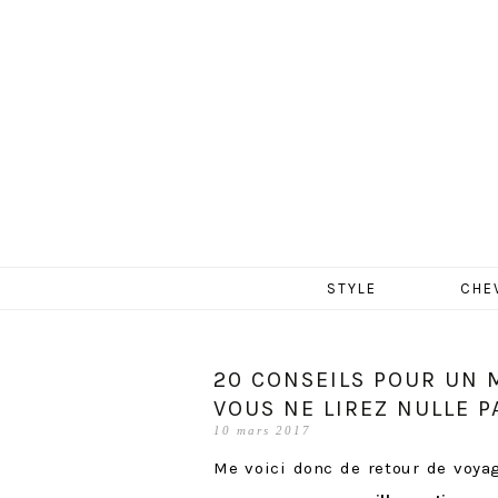
MERCR
Aller
STYLE
CHE
au
contenu
20 CONSEILS POUR UN 
VOUS NE LIREZ NULLE PA
10 mars 2017
Me voici donc de retour de voya