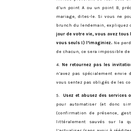
d’un point A ou un point B, préc
mariage, dites-le. Si vous ne p
brunch du lendemain, expliquez q
jour de votre vie, vous avez tous 
vous seuls !) l’imaginiez.
Ne perde
de chacun, ce sera impossible de
4.
Ne retournez pas les invitatio
n’avez pas spécialement envie d
vous sentez pas obligés de les co
5.
Usez et abusez des services 
pour automatiser (et donc sim
(confirmation de présence, ges
littéralement sauvés sur la q
l’actualiser (sans avoir à réédite