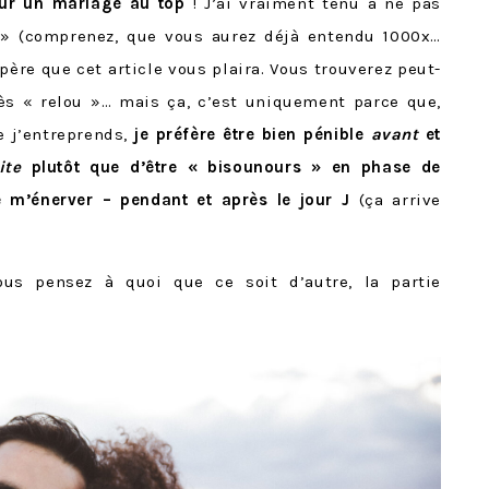
our un mariage au top
! J’ai vraiment tenu à ne pas
 » (comprenez, que vous aurez déjà entendu 1000x…
espère que cet article vous plaira. Vous trouverez peut-
rès « relou »… mais ça, c’est uniquement parce que,
 j’entreprends,
je préfère être bien pénible
avant
et
ite
plutôt que d’être « bisounours » en phase de
re m’énerver – pendant et après le jour J
(ça arrive
ous pensez à quoi que ce soit d’autre, la partie