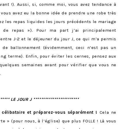
vant !). Aussi, si, comme moi, vous avez tendance à
e vous avez eu la bonne idée de prendre une robe très
ez les repas liquides les jours précédents le mariage
s de repas »). Pour ma part j’ai principalement
tre J-2 et le déjeuner du jour J, ce qui m’a permis
on de ballonnement (évidemment, ceci n’est pas un
ng terme). Enfin, pour éviter les cernes, pensez aux
uelques semaines avant pour vérifier que vous ne
.
****** LE JOUR J ************************
 célibataire et préparez-vous séparément !
Cela ne
te » (pour nous, à l’église) que plus FOLLE ! Là vous