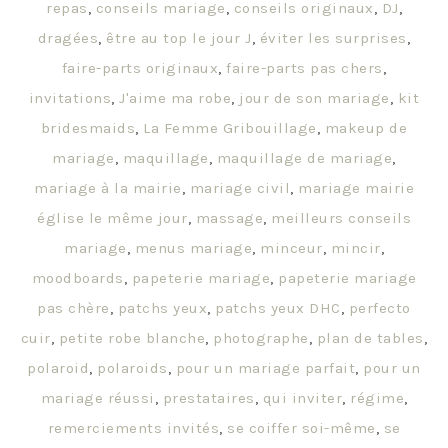
repas
,
conseils mariage
,
conseils originaux
,
DJ
,
dragées
,
être au top le jour J
,
éviter les surprises
,
faire-parts originaux
,
faire-parts pas chers
,
invitations
,
J'aime ma robe
,
jour de son mariage
,
kit
bridesmaids
,
La Femme Gribouillage
,
makeup de
mariage
,
maquillage
,
maquillage de mariage
,
mariage à la mairie
,
mariage civil
,
mariage mairie
église le même jour
,
massage
,
meilleurs conseils
mariage
,
menus mariage
,
minceur
,
mincir
,
moodboards
,
papeterie mariage
,
papeterie mariage
pas chère
,
patchs yeux
,
patchs yeux DHC
,
perfecto
cuir
,
petite robe blanche
,
photographe
,
plan de tables
,
polaroid
,
polaroids
,
pour un mariage parfait
,
pour un
mariage réussi
,
prestataires
,
qui inviter
,
régime
,
remerciements invités
,
se coiffer soi-même
,
se