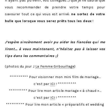
n’ayant pas pu venir, vos collègues…) que je ne saurai que
vous recommander de prendre votre temps pour
savourer tout ce qui vous est arrivé:
ne sortez de votre
bulle que lorsque vous serez prêts tous les deux
!
J’espère sincèrement avoir pu aider les fiancées qui me
liront… à vous maintenant, n’hésitez pas à laisser vos
tips dans les commentaires ;)
(photos du jour J
La Femme Gribouillage
)
********** Pour visionner mon mini film de mariage…
c’est par
ICI
! **********
********** Pour lire mon article mariage « à chaud »…
c’est par
ICI
! **********
********** Pour lire mon article « préparatifs et wedding