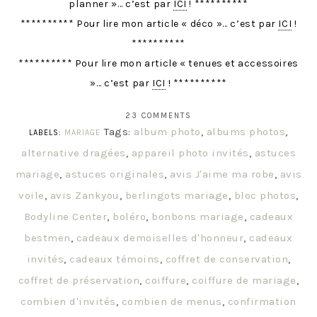
planner »… c’est par
ICI
! **********
********** Pour lire mon article « déco »… c’est par
ICI
!
**********
********** Pour lire mon article « tenues et accessoires
»… c’est par
ICI
! **********
23 COMMENTS
Tags:
album photo
,
albums photos
,
LABELS:
MARIAGE
alternative dragées
,
appareil photo invités
,
astuces
mariage
,
astuces originales
,
avis J'aime ma robe
,
avis
voile
,
avis Zankyou
,
berlingots mariage
,
bloc photos
,
Bodyline Center
,
boléro
,
bonbons mariage
,
cadeaux
bestmen
,
cadeaux demoiselles d'honneur
,
cadeaux
invités
,
cadeaux témoins
,
coffret de conservation
,
coffret de préservation
,
coiffure
,
coiffure de mariage
,
combien d'invités
,
combien de menus
,
confirmation