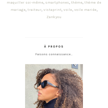
maquiller soi-même
,
smartphones
,
thème
,
thème de
mariage
,
traiteur
,
vistaprint
,
voile
,
voile mariée
,
Zankyou
À PROPOS
Faisons connaissance…