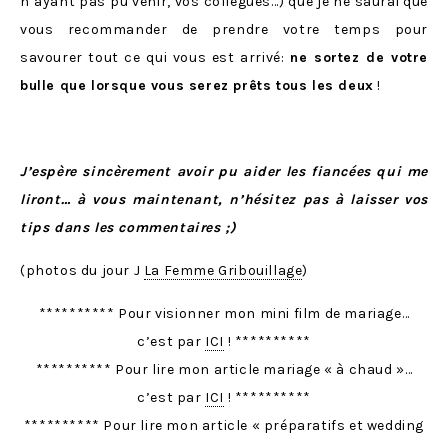
n’ayant pas pu venir, vos collègues…) que je ne saurai que
vous recommander de prendre votre temps pour
savourer tout ce qui vous est arrivé:
ne sortez de votre
bulle que lorsque vous serez prêts tous les deux
!
J’espère sincèrement avoir pu aider les fiancées qui me
liront… à vous maintenant, n’hésitez pas à laisser vos
tips dans les commentaires ;)
(photos du jour J
La Femme Gribouillage
)
********** Pour visionner mon mini film de mariage…
c’est par
ICI
! **********
********** Pour lire mon article mariage « à chaud »…
c’est par
ICI
! **********
********** Pour lire mon article « préparatifs et wedding