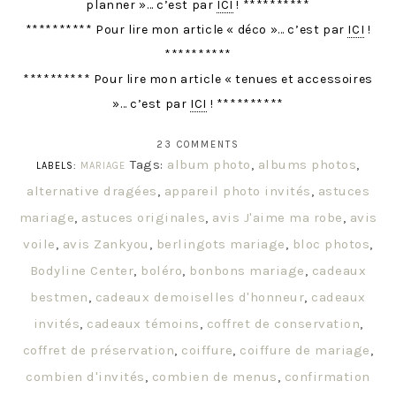
planner »… c’est par
ICI
! **********
********** Pour lire mon article « déco »… c’est par
ICI
!
**********
********** Pour lire mon article « tenues et accessoires
»… c’est par
ICI
! **********
23 COMMENTS
Tags:
album photo
,
albums photos
,
LABELS:
MARIAGE
alternative dragées
,
appareil photo invités
,
astuces
mariage
,
astuces originales
,
avis J'aime ma robe
,
avis
voile
,
avis Zankyou
,
berlingots mariage
,
bloc photos
,
Bodyline Center
,
boléro
,
bonbons mariage
,
cadeaux
bestmen
,
cadeaux demoiselles d'honneur
,
cadeaux
invités
,
cadeaux témoins
,
coffret de conservation
,
coffret de préservation
,
coiffure
,
coiffure de mariage
,
combien d'invités
,
combien de menus
,
confirmation