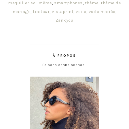
maquiller soi-même
,
smartphones
,
thème
,
thème de
mariage
,
traiteur
,
vistaprint
,
voile
,
voile mariée
,
Zankyou
À PROPOS
Faisons connaissance…