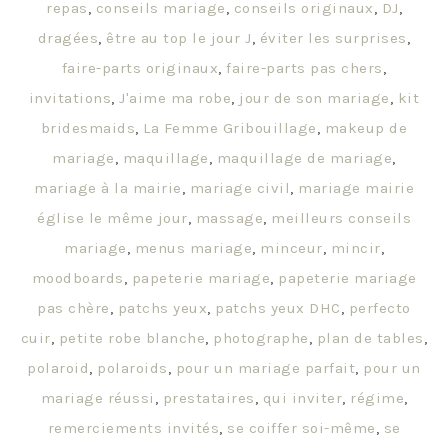
repas
,
conseils mariage
,
conseils originaux
,
DJ
,
dragées
,
être au top le jour J
,
éviter les surprises
,
faire-parts originaux
,
faire-parts pas chers
,
invitations
,
J'aime ma robe
,
jour de son mariage
,
kit
bridesmaids
,
La Femme Gribouillage
,
makeup de
mariage
,
maquillage
,
maquillage de mariage
,
mariage à la mairie
,
mariage civil
,
mariage mairie
église le même jour
,
massage
,
meilleurs conseils
mariage
,
menus mariage
,
minceur
,
mincir
,
moodboards
,
papeterie mariage
,
papeterie mariage
pas chère
,
patchs yeux
,
patchs yeux DHC
,
perfecto
cuir
,
petite robe blanche
,
photographe
,
plan de tables
,
polaroid
,
polaroids
,
pour un mariage parfait
,
pour un
mariage réussi
,
prestataires
,
qui inviter
,
régime
,
remerciements invités
,
se coiffer soi-même
,
se