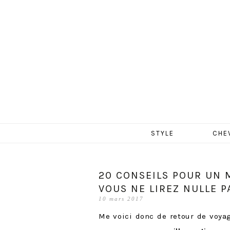
MERCR
Aller
STYLE
CHE
au
contenu
20 CONSEILS POUR UN 
VOUS NE LIREZ NULLE PA
10 mars 2017
Me voici donc de retour de voya