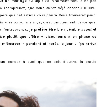
our un mariage au top
! J’ai vraiment tenu à ne pas
 » (comprenez, que vous aurez déjà entendu 1000x…
espère que cet article vous plaira. Vous trouverez peut-
rès « relou »… mais ça, c’est uniquement parce que,
 j’entreprends,
je préfère être bien pénible
avant
et
ite
plutôt que d’être « bisounours » en phase de
re m’énerver – pendant et après le jour J
(ça arrive
ous pensez à quoi que ce soit d’autre, la partie