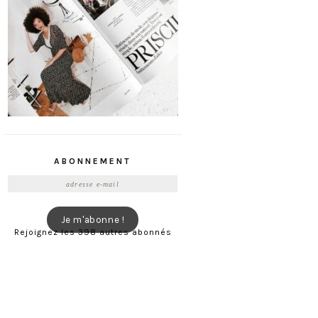
ABONNEMENT
Adresse
e-
mail
Je m'abonne !
Rejoignez les 398 autres abonnés