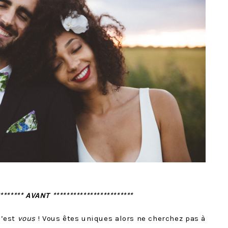
******** AVANT ************************
c’est
vous
! Vous êtes uniques alors ne cherchez pas à