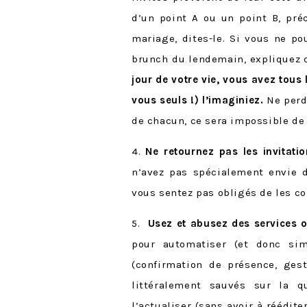
d’un point A ou un point B, préc
mariage, dites-le. Si vous ne p
brunch du lendemain, expliquez q
jour de votre vie, vous avez tous 
vous seuls !) l’imaginiez.
Ne perde
de chacun, ce sera impossible de
4.
Ne retournez pas les invitatio
n’avez pas spécialement envie d
vous sentez pas obligés de les co
5.
Usez et abusez des services 
pour automatiser (et donc sim
(confirmation de présence, ges
littéralement sauvés sur la q
l’actualiser (sans avoir à réédite