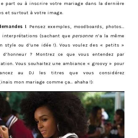
le part ou à inscrire votre mariage dans la dernière
s et surtout à votre image.
 demandes !
Pensez exemples, moodboards, photos…
x interprétations (sachant que
personne
n’a la même
un style ou d’une idée !). Vous voulez des « petits »
s d’honneur ? Montrez ce que vous entendez par
uation. Vous souhaitez une ambiance « groovy » pour
lancez au DJ les titres que vous considérez
aginais mon mariage comme ça… ahaha !):