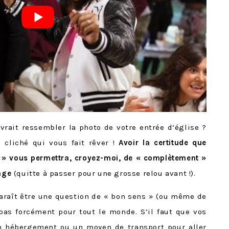
rait ressembler la photo de votre entrée d’église ?
 cliché qui vous fait rêver !
Avoir la certitude que
e » vous permettra, croyez-moi, de « complètement »
age
(quitte à passer pour une grosse relou avant !).
araît être une question de « bon sens » (ou même de
pas forcément pour tout le monde. S’il faut que vos
un hébergement ou un moyen de transport pour aller