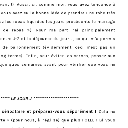
vant !). Aussi, si, comme moi, vous avez tendance à
e vous avez eu la bonne idée de prendre une robe très
ez les repas liquides les jours précédents le mariage
s de repas »). Pour ma part j’ai principalement
tre J-2 et le déjeuner du jour J, ce qui m’a permis
on de ballonnement (évidemment, ceci n’est pas un
ng terme). Enfin, pour éviter les cernes, pensez aux
uelques semaines avant pour vérifier que vous ne
.
****** LE JOUR J ************************
 célibataire et préparez-vous séparément !
Cela ne
te » (pour nous, à l’église) que plus FOLLE ! Là vous