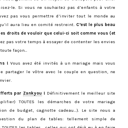
isez-le. Si vous ne souhaitez pas d’enfants à votre
ouvez pas vous permettre d’inviter tout le monde au
u’il aura lieu en comité restreint.
C’est le plus beau
les droits de vouloir que celui-ci soit comme vous (et
z pas votre temps à essayer de contenter les envies
 toute façon…
ns !
Vous avez été invités à un mariage mais vous
e partager le vôtre avec le couple en question, ne
nvier.
offerts par
Zankyou
!
Définitivement le meilleur site
plifier) TOUTES les démarches de votre mariage
tion de budget, cagnotte cadeau…). Le site nous a
uestion du plan de tables: tellement simple de
r TOUTES les tables… celles qui ont déjà eu à en faire