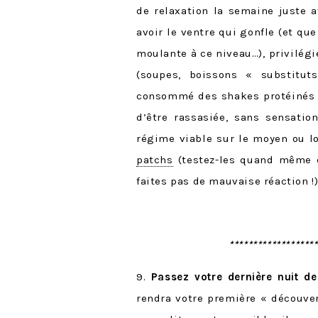
de relaxation la semaine juste a
avoir le ventre qui gonfle (et qu
moulante à ce niveau…), privilégi
(soupes, boissons « substitut
consommé des shakes protéinés en
d’être rassasiée, sans sensati
régime viable sur le moyen ou lo
patchs
(testez-les quand même q
faites pas de mauvaise réaction !)
******************
9.
Passez votre dernière nuit de
rendra votre première « découver