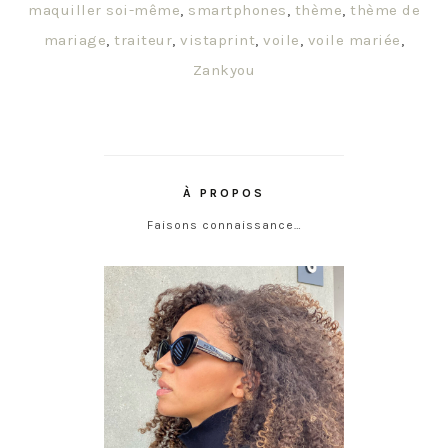
maquiller soi-même
,
smartphones
,
thème
,
thème de
mariage
,
traiteur
,
vistaprint
,
voile
,
voile mariée
,
Zankyou
À PROPOS
Faisons connaissance…