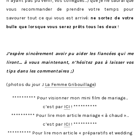
n’ayant pas pu venir, vos collègues…) que je ne saurai que
vous recommander de prendre votre temps pour
savourer tout ce qui vous est arrivé:
ne sortez de votre
bulle que lorsque vous serez prêts tous les deux
!
J’espère sincèrement avoir pu aider les fiancées qui me
liront… à vous maintenant, n’hésitez pas à laisser vos
tips dans les commentaires ;)
(photos du jour J
La Femme Gribouillage
)
********** Pour visionner mon mini film de mariage…
c’est par
ICI
! **********
********** Pour lire mon article mariage « à chaud »…
c’est par
ICI
! **********
********** Pour lire mon article « préparatifs et wedding