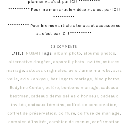
planner »… c’est par
ICI
! **********
********** Pour lire mon article « déco »… c’est par
ICI
!
**********
********** Pour lire mon article « tenues et accessoires
»… c’est par
ICI
! **********
23 COMMENTS
Tags:
album photo
,
albums photos
,
LABELS:
MARIAGE
alternative dragées
,
appareil photo invités
,
astuces
mariage
,
astuces originales
,
avis J'aime ma robe
,
avis
voile
,
avis Zankyou
,
berlingots mariage
,
bloc photos
,
Bodyline Center
,
boléro
,
bonbons mariage
,
cadeaux
bestmen
,
cadeaux demoiselles d'honneur
,
cadeaux
invités
,
cadeaux témoins
,
coffret de conservation
,
coffret de préservation
,
coiffure
,
coiffure de mariage
,
combien d'invités
,
combien de menus
,
confirmation