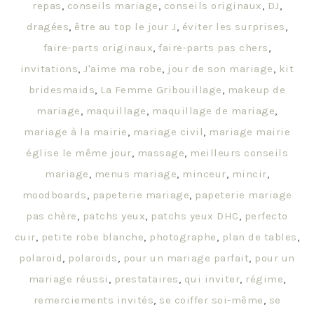
repas
,
conseils mariage
,
conseils originaux
,
DJ
,
dragées
,
être au top le jour J
,
éviter les surprises
,
faire-parts originaux
,
faire-parts pas chers
,
invitations
,
J'aime ma robe
,
jour de son mariage
,
kit
bridesmaids
,
La Femme Gribouillage
,
makeup de
mariage
,
maquillage
,
maquillage de mariage
,
mariage à la mairie
,
mariage civil
,
mariage mairie
église le même jour
,
massage
,
meilleurs conseils
mariage
,
menus mariage
,
minceur
,
mincir
,
moodboards
,
papeterie mariage
,
papeterie mariage
pas chère
,
patchs yeux
,
patchs yeux DHC
,
perfecto
cuir
,
petite robe blanche
,
photographe
,
plan de tables
,
polaroid
,
polaroids
,
pour un mariage parfait
,
pour un
mariage réussi
,
prestataires
,
qui inviter
,
régime
,
remerciements invités
,
se coiffer soi-même
,
se