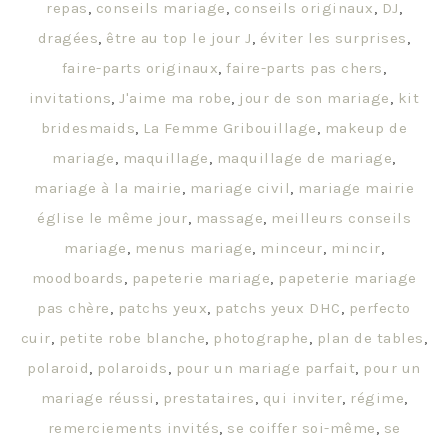
repas
,
conseils mariage
,
conseils originaux
,
DJ
,
dragées
,
être au top le jour J
,
éviter les surprises
,
faire-parts originaux
,
faire-parts pas chers
,
invitations
,
J'aime ma robe
,
jour de son mariage
,
kit
bridesmaids
,
La Femme Gribouillage
,
makeup de
mariage
,
maquillage
,
maquillage de mariage
,
mariage à la mairie
,
mariage civil
,
mariage mairie
église le même jour
,
massage
,
meilleurs conseils
mariage
,
menus mariage
,
minceur
,
mincir
,
moodboards
,
papeterie mariage
,
papeterie mariage
pas chère
,
patchs yeux
,
patchs yeux DHC
,
perfecto
cuir
,
petite robe blanche
,
photographe
,
plan de tables
,
polaroid
,
polaroids
,
pour un mariage parfait
,
pour un
mariage réussi
,
prestataires
,
qui inviter
,
régime
,
remerciements invités
,
se coiffer soi-même
,
se