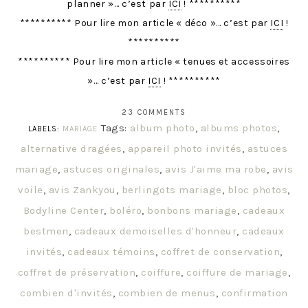
planner »… c’est par
ICI
! **********
********** Pour lire mon article « déco »… c’est par
ICI
!
**********
********** Pour lire mon article « tenues et accessoires
»… c’est par
ICI
! **********
23 COMMENTS
Tags:
album photo
,
albums photos
,
LABELS:
MARIAGE
alternative dragées
,
appareil photo invités
,
astuces
mariage
,
astuces originales
,
avis J'aime ma robe
,
avis
voile
,
avis Zankyou
,
berlingots mariage
,
bloc photos
,
Bodyline Center
,
boléro
,
bonbons mariage
,
cadeaux
bestmen
,
cadeaux demoiselles d'honneur
,
cadeaux
invités
,
cadeaux témoins
,
coffret de conservation
,
coffret de préservation
,
coiffure
,
coiffure de mariage
,
combien d'invités
,
combien de menus
,
confirmation