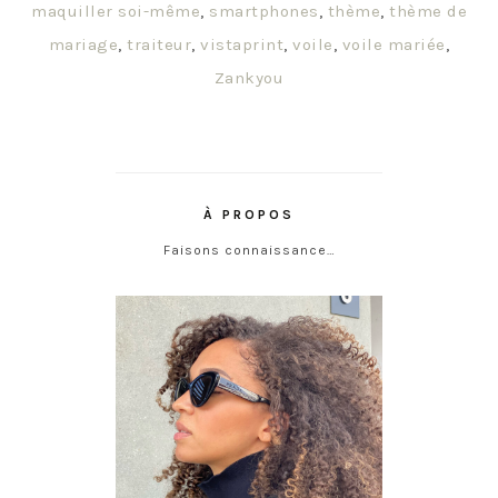
maquiller soi-même
,
smartphones
,
thème
,
thème de
mariage
,
traiteur
,
vistaprint
,
voile
,
voile mariée
,
Zankyou
À PROPOS
Faisons connaissance…