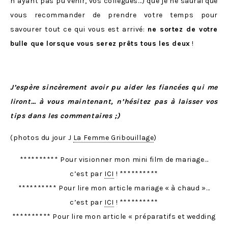
n’ayant pas pu venir, vos collègues…) que je ne saurai que
vous recommander de prendre votre temps pour
savourer tout ce qui vous est arrivé:
ne sortez de votre
bulle que lorsque vous serez prêts tous les deux
!
J’espère sincèrement avoir pu aider les fiancées qui me
liront… à vous maintenant, n’hésitez pas à laisser vos
tips dans les commentaires ;)
(photos du jour J
La Femme Gribouillage
)
********** Pour visionner mon mini film de mariage…
c’est par
ICI
! **********
********** Pour lire mon article mariage « à chaud »…
c’est par
ICI
! **********
********** Pour lire mon article « préparatifs et wedding