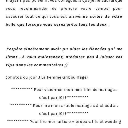
n’ayant pas pu venir, vos collègues…) que je ne saurai que
vous recommander de prendre votre temps pour
savourer tout ce qui vous est arrivé:
ne sortez de votre
bulle que lorsque vous serez prêts tous les deux
!
J’espère sincèrement avoir pu aider les fiancées qui me
liront… à vous maintenant, n’hésitez pas à laisser vos
tips dans les commentaires ;)
(photos du jour J
La Femme Gribouillage
)
********** Pour visionner mon mini film de mariage…
c’est par
ICI
! **********
********** Pour lire mon article mariage « à chaud »…
c’est par
ICI
! **********
********** Pour lire mon article « préparatifs et wedding