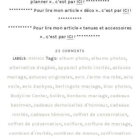
planner »… c’est par
ICI
! **********
********** Pour lire mon article « déco »… c’est par
ICI
!
**********
********** Pour lire mon article « tenues et accessoires
»… c’est par
ICI
! **********
23 COMMENTS
Tags:
album photo
,
albums photos
,
LABELS:
MARIAGE
alternative dragées
,
appareil photo invités
,
astuces
mariage
,
astuces originales
,
avis J'aime ma robe
,
avis
voile
,
avis Zankyou
,
berlingots mariage
,
bloc photos
,
Bodyline Center
,
boléro
,
bonbons mariage
,
cadeaux
bestmen
,
cadeaux demoiselles d'honneur
,
cadeaux
invités
,
cadeaux témoins
,
coffret de conservation
,
coffret de préservation
,
coiffure
,
coiffure de mariage
,
combien d'invités
,
combien de menus
,
confirmation