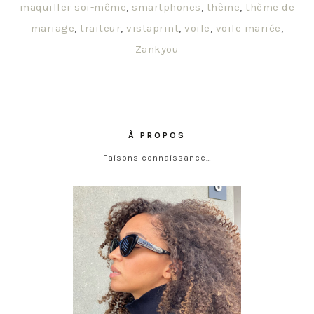
maquiller soi-même
,
smartphones
,
thème
,
thème de
mariage
,
traiteur
,
vistaprint
,
voile
,
voile mariée
,
Zankyou
À PROPOS
Faisons connaissance…