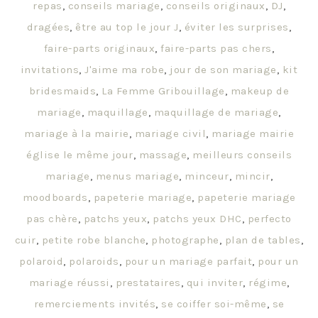
repas
,
conseils mariage
,
conseils originaux
,
DJ
,
dragées
,
être au top le jour J
,
éviter les surprises
,
faire-parts originaux
,
faire-parts pas chers
,
invitations
,
J'aime ma robe
,
jour de son mariage
,
kit
bridesmaids
,
La Femme Gribouillage
,
makeup de
mariage
,
maquillage
,
maquillage de mariage
,
mariage à la mairie
,
mariage civil
,
mariage mairie
église le même jour
,
massage
,
meilleurs conseils
mariage
,
menus mariage
,
minceur
,
mincir
,
moodboards
,
papeterie mariage
,
papeterie mariage
pas chère
,
patchs yeux
,
patchs yeux DHC
,
perfecto
cuir
,
petite robe blanche
,
photographe
,
plan de tables
,
polaroid
,
polaroids
,
pour un mariage parfait
,
pour un
mariage réussi
,
prestataires
,
qui inviter
,
régime
,
remerciements invités
,
se coiffer soi-même
,
se