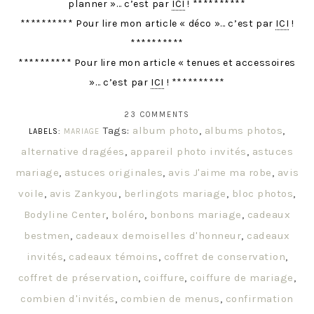
planner »… c’est par
ICI
! **********
********** Pour lire mon article « déco »… c’est par
ICI
!
**********
********** Pour lire mon article « tenues et accessoires
»… c’est par
ICI
! **********
23 COMMENTS
Tags:
album photo
,
albums photos
,
LABELS:
MARIAGE
alternative dragées
,
appareil photo invités
,
astuces
mariage
,
astuces originales
,
avis J'aime ma robe
,
avis
voile
,
avis Zankyou
,
berlingots mariage
,
bloc photos
,
Bodyline Center
,
boléro
,
bonbons mariage
,
cadeaux
bestmen
,
cadeaux demoiselles d'honneur
,
cadeaux
invités
,
cadeaux témoins
,
coffret de conservation
,
coffret de préservation
,
coiffure
,
coiffure de mariage
,
combien d'invités
,
combien de menus
,
confirmation