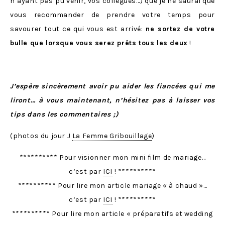
n’ayant pas pu venir, vos collègues…) que je ne saurai que
vous recommander de prendre votre temps pour
savourer tout ce qui vous est arrivé:
ne sortez de votre
bulle que lorsque vous serez prêts tous les deux
!
J’espère sincèrement avoir pu aider les fiancées qui me
liront… à vous maintenant, n’hésitez pas à laisser vos
tips dans les commentaires ;)
(photos du jour J
La Femme Gribouillage
)
********** Pour visionner mon mini film de mariage…
c’est par
ICI
! **********
********** Pour lire mon article mariage « à chaud »…
c’est par
ICI
! **********
********** Pour lire mon article « préparatifs et wedding