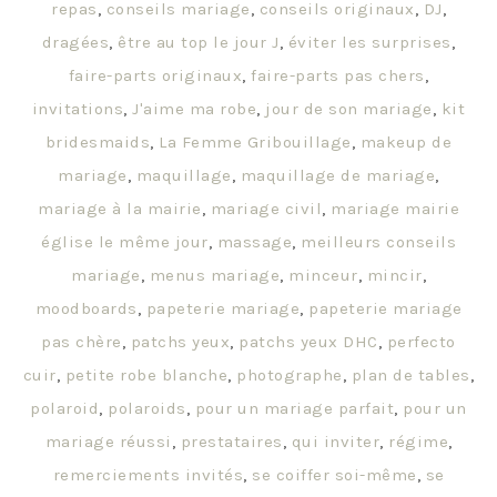
repas
,
conseils mariage
,
conseils originaux
,
DJ
,
dragées
,
être au top le jour J
,
éviter les surprises
,
faire-parts originaux
,
faire-parts pas chers
,
invitations
,
J'aime ma robe
,
jour de son mariage
,
kit
bridesmaids
,
La Femme Gribouillage
,
makeup de
mariage
,
maquillage
,
maquillage de mariage
,
mariage à la mairie
,
mariage civil
,
mariage mairie
église le même jour
,
massage
,
meilleurs conseils
mariage
,
menus mariage
,
minceur
,
mincir
,
moodboards
,
papeterie mariage
,
papeterie mariage
pas chère
,
patchs yeux
,
patchs yeux DHC
,
perfecto
cuir
,
petite robe blanche
,
photographe
,
plan de tables
,
polaroid
,
polaroids
,
pour un mariage parfait
,
pour un
mariage réussi
,
prestataires
,
qui inviter
,
régime
,
remerciements invités
,
se coiffer soi-même
,
se