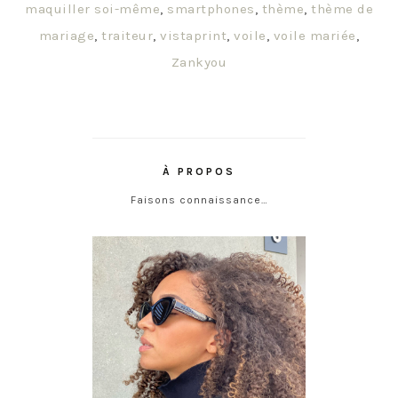
maquiller soi-même
,
smartphones
,
thème
,
thème de
mariage
,
traiteur
,
vistaprint
,
voile
,
voile mariée
,
Zankyou
À PROPOS
Faisons connaissance…