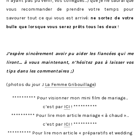
n’ayant pas pu venir, vos collègues…) que je ne saurai que
vous recommander de prendre votre temps pour
savourer tout ce qui vous est arrivé:
ne sortez de votre
bulle que lorsque vous serez prêts tous les deux
!
J’espère sincèrement avoir pu aider les fiancées qui me
liront… à vous maintenant, n’hésitez pas à laisser vos
tips dans les commentaires ;)
(photos du jour J
La Femme Gribouillage
)
********** Pour visionner mon mini film de mariage…
c’est par
ICI
! **********
********** Pour lire mon article mariage « à chaud »…
c’est par
ICI
! **********
********** Pour lire mon article « préparatifs et wedding