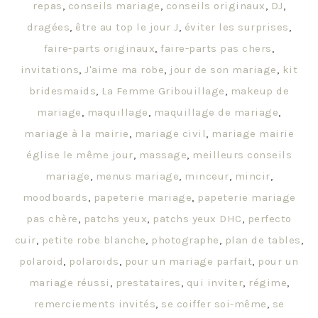
repas
,
conseils mariage
,
conseils originaux
,
DJ
,
dragées
,
être au top le jour J
,
éviter les surprises
,
faire-parts originaux
,
faire-parts pas chers
,
invitations
,
J'aime ma robe
,
jour de son mariage
,
kit
bridesmaids
,
La Femme Gribouillage
,
makeup de
mariage
,
maquillage
,
maquillage de mariage
,
mariage à la mairie
,
mariage civil
,
mariage mairie
église le même jour
,
massage
,
meilleurs conseils
mariage
,
menus mariage
,
minceur
,
mincir
,
moodboards
,
papeterie mariage
,
papeterie mariage
pas chère
,
patchs yeux
,
patchs yeux DHC
,
perfecto
cuir
,
petite robe blanche
,
photographe
,
plan de tables
,
polaroid
,
polaroids
,
pour un mariage parfait
,
pour un
mariage réussi
,
prestataires
,
qui inviter
,
régime
,
remerciements invités
,
se coiffer soi-même
,
se