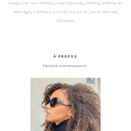
maquiller soi-même
,
smartphones
,
thème
,
thème de
mariage
,
traiteur
,
vistaprint
,
voile
,
voile mariée
,
Zankyou
À PROPOS
Faisons connaissance…