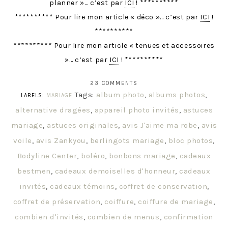
planner »… c’est par
ICI
! **********
********** Pour lire mon article « déco »… c’est par
ICI
!
**********
********** Pour lire mon article « tenues et accessoires
»… c’est par
ICI
! **********
23 COMMENTS
Tags:
album photo
,
albums photos
,
LABELS:
MARIAGE
alternative dragées
,
appareil photo invités
,
astuces
mariage
,
astuces originales
,
avis J'aime ma robe
,
avis
voile
,
avis Zankyou
,
berlingots mariage
,
bloc photos
,
Bodyline Center
,
boléro
,
bonbons mariage
,
cadeaux
bestmen
,
cadeaux demoiselles d'honneur
,
cadeaux
invités
,
cadeaux témoins
,
coffret de conservation
,
coffret de préservation
,
coiffure
,
coiffure de mariage
,
combien d'invités
,
combien de menus
,
confirmation