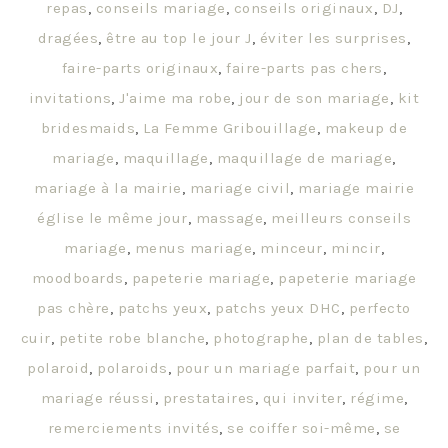
repas
,
conseils mariage
,
conseils originaux
,
DJ
,
dragées
,
être au top le jour J
,
éviter les surprises
,
faire-parts originaux
,
faire-parts pas chers
,
invitations
,
J'aime ma robe
,
jour de son mariage
,
kit
bridesmaids
,
La Femme Gribouillage
,
makeup de
mariage
,
maquillage
,
maquillage de mariage
,
mariage à la mairie
,
mariage civil
,
mariage mairie
église le même jour
,
massage
,
meilleurs conseils
mariage
,
menus mariage
,
minceur
,
mincir
,
moodboards
,
papeterie mariage
,
papeterie mariage
pas chère
,
patchs yeux
,
patchs yeux DHC
,
perfecto
cuir
,
petite robe blanche
,
photographe
,
plan de tables
,
polaroid
,
polaroids
,
pour un mariage parfait
,
pour un
mariage réussi
,
prestataires
,
qui inviter
,
régime
,
remerciements invités
,
se coiffer soi-même
,
se