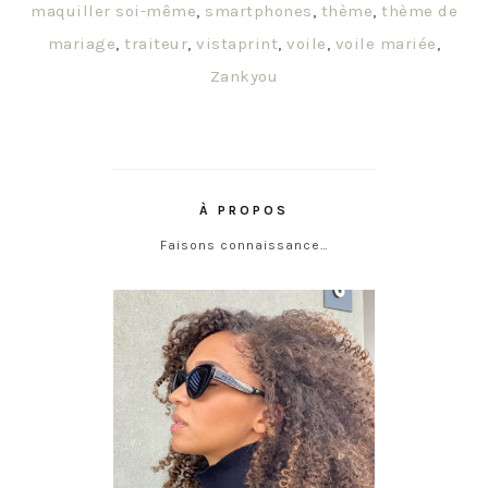
maquiller soi-même
,
smartphones
,
thème
,
thème de
mariage
,
traiteur
,
vistaprint
,
voile
,
voile mariée
,
Zankyou
À PROPOS
Faisons connaissance…