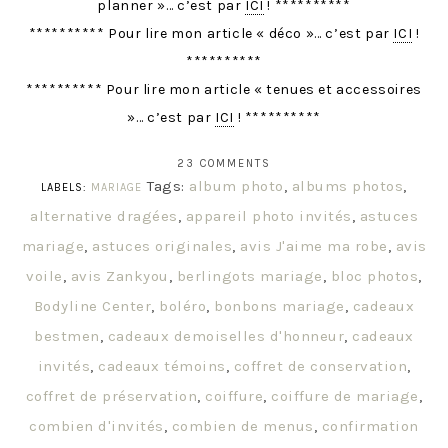
planner »… c’est par
ICI
! **********
********** Pour lire mon article « déco »… c’est par
ICI
!
**********
********** Pour lire mon article « tenues et accessoires
»… c’est par
ICI
! **********
23 COMMENTS
Tags:
album photo
,
albums photos
,
LABELS:
MARIAGE
alternative dragées
,
appareil photo invités
,
astuces
mariage
,
astuces originales
,
avis J'aime ma robe
,
avis
voile
,
avis Zankyou
,
berlingots mariage
,
bloc photos
,
Bodyline Center
,
boléro
,
bonbons mariage
,
cadeaux
bestmen
,
cadeaux demoiselles d'honneur
,
cadeaux
invités
,
cadeaux témoins
,
coffret de conservation
,
coffret de préservation
,
coiffure
,
coiffure de mariage
,
combien d'invités
,
combien de menus
,
confirmation