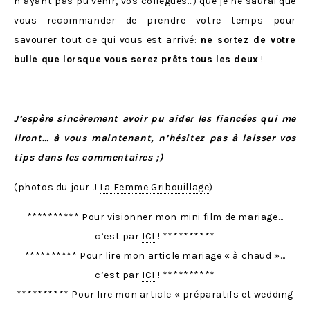
n’ayant pas pu venir, vos collègues…) que je ne saurai que
vous recommander de prendre votre temps pour
savourer tout ce qui vous est arrivé:
ne sortez de votre
bulle que lorsque vous serez prêts tous les deux
!
J’espère sincèrement avoir pu aider les fiancées qui me
liront… à vous maintenant, n’hésitez pas à laisser vos
tips dans les commentaires ;)
(photos du jour J
La Femme Gribouillage
)
********** Pour visionner mon mini film de mariage…
c’est par
ICI
! **********
********** Pour lire mon article mariage « à chaud »…
c’est par
ICI
! **********
********** Pour lire mon article « préparatifs et wedding