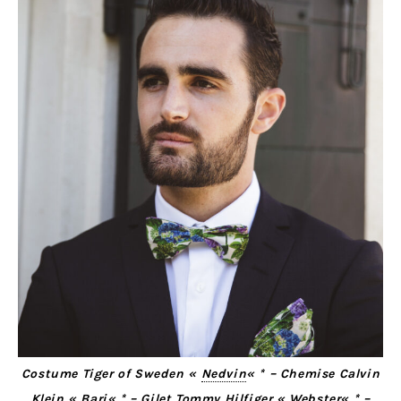
Costume Tiger of Sweden «
Nedvin
« * – Chemise Calvin
Klein «
Bari
« * – Gilet Tommy Hilfiger «
Webster
« * –