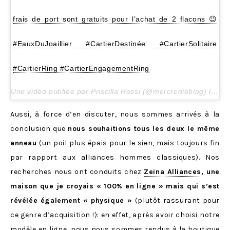
frais de port sont gratuits pour l’achat de 2 flacons 😉
#EauxDuJoaillier #CartierDestinée #CartierSolitaire
#CartierRing #CartierEngagementRing
Une vidéo publiée par Priscilla Rossi (@mercredieblog) le
2 M
Aussi, à force d’en discuter, nous sommes arrivés à la
conclusion que
nous souhaitions tous les deux le même
anneau
(un poil plus épais pour le sien, mais toujours fin
par rapport aux alliances hommes classiques). Nos
recherches nous ont conduits chez
Zeina Alliances
, une
maison que je croyais « 100% en ligne » mais qui s’est
révélée également « physique »
(plutôt rassurant pour
ce genre d’acquisition !): en effet, après avoir choisi notre
modèle en ligne, nous nous sommes rendus à la boutique