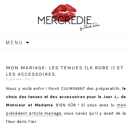
MERCREDIE
Aller
MENU
au
contenu
MON MARIAGE: LES TENUES (LA ROBE !) ET
LES ACCESSOIRES.
3 janvier 2017
Nous y voilà enfin ! Point CULMINANT des préparatifs:
le
choix des tenues et des accessoires pour le Jour J… de
Monsieur et Madame
. BIEN SÛR ! Si vous avez lu
mon
précédent article mariage
, vous savez qu’il y avait de la
fleur dans l’air.