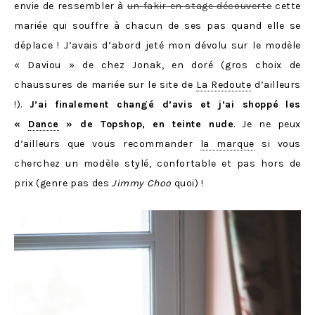
envie de ressembler à
un fakir en stage découverte
cette
mariée qui
souffre à chacun de ses pas quand elle se
déplace ! J’avais d’abord jeté mon dévolu sur le modèle
« Daviou » de chez Jonak, en doré (gros choix de
chaussures de mariée sur le site de
La Redoute
d’ailleurs
!).
J’ai finalement changé d’avis et j’ai shoppé
les
«
Dance
» de Topshop, en teinte nude
. Je ne peux
d’ailleurs que vous recommander
la marque
si vous
cherchez un modèle stylé, confortable et pas hors de
prix (genre pas des
Jimmy Choo
quoi) !