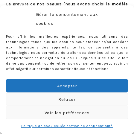
La gravure de
nos bagues
(nous avons choisi
le modèle
«
Dany
«
) est elle-aussi gratuite, nous en avons bien
Gérer le consentement aux
entendu profité pour inscrire quelques petits mots… qui
cookies
resteront notre secret :)
Pour offrir les meilleures expériences, nous utilisons des
technologies telles que les cookies pour stocker et/ou accéder
aux informations des appareils. Le fait de consentir à ces
technologies nous permettra de traiter des données telles que le
comportement de navigation ou les ID uniques sur ce site. Le fait
de ne pas consentir ou de retirer son consentement peut avoir un
effet négatif sur certaines caractéristiques et fonctions.
Accepter
Refuser
Voir les préférences
Politique de cookies
Déclaration de confidentialité