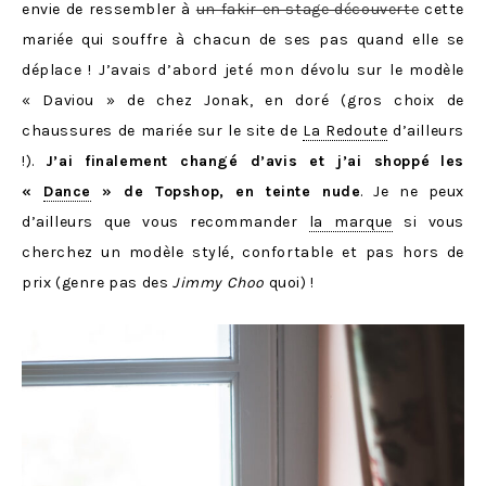
envie de ressembler à
un fakir en stage découverte
cette
mariée qui
souffre à chacun de ses pas quand elle se
déplace ! J’avais d’abord jeté mon dévolu sur le modèle
« Daviou » de chez Jonak, en doré (gros choix de
chaussures de mariée sur le site de
La Redoute
d’ailleurs
!).
J’ai finalement changé d’avis et j’ai shoppé
les
«
Dance
» de Topshop, en teinte nude
. Je ne peux
d’ailleurs que vous recommander
la marque
si vous
cherchez un modèle stylé, confortable et pas hors de
prix (genre pas des
Jimmy Choo
quoi) !