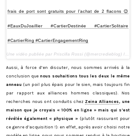
frais de port sont gratuits pour l’achat de 2 flacons 😉
#EauxDuJoaillier #CartierDestinée #CartierSolitaire
#CartierRing #CartierEngagementRing
Une vidéo publiée par Priscilla Rossi (@mercredieblog) le
2 M
Aussi, à force d’en discuter, nous sommes arrivés à la
conclusion que
nous souhaitions tous les deux le même
anneau
(un poil plus épais pour le sien, mais toujours fin
par rapport aux alliances hommes classiques). Nos
recherches nous ont conduits chez
Zeina Alliances
, une
maison que je croyais « 100% en ligne » mais qui s’est
révélée également « physique »
(plutôt rassurant pour
ce genre d’acquisition !): en effet, après avoir choisi notre
modèle en ligne, nous nous sommes rendus à la boutique