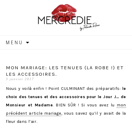
MERCREDIE
Aller
MENU
au
contenu
MON MARIAGE: LES TENUES (LA ROBE !) ET
LES ACCESSOIRES.
3 janvier 2017
Nous y voilà enfin ! Point CULMINANT des préparatifs:
le
choix des tenues et des accessoires pour le Jour J… de
Monsieur et Madame
. BIEN SÛR ! Si vous avez lu
mon
précédent article mariage
, vous savez qu’il y avait de la
fleur dans l’air.