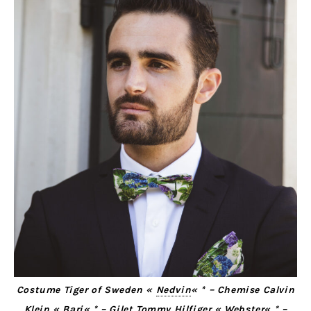
Costume Tiger of Sweden «
Nedvin
« * – Chemise Calvin
Klein «
Bari
« * – Gilet Tommy Hilfiger «
Webster
« * –