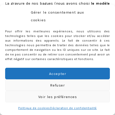
La gravure de
nos bagues
(nous avons choisi
le modèle
«
Dany
«
) est elle-aussi gratuite, nous en avons bien
Gérer le consentement aux
entendu profité pour inscrire quelques petits mots… qui
cookies
resteront notre secret :)
Pour offrir les meilleures expériences, nous utilisons des
technologies telles que les cookies pour stocker et/ou accéder
aux informations des appareils. Le fait de consentir à ces
technologies nous permettra de traiter des données telles que le
comportement de navigation ou les ID uniques sur ce site. Le fait
de ne pas consentir ou de retirer son consentement peut avoir un
effet négatif sur certaines caractéristiques et fonctions.
Accepter
Refuser
Voir les préférences
Politique de cookies
Déclaration de confidentialité