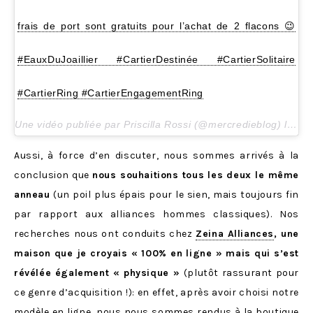
frais de port sont gratuits pour l’achat de 2 flacons 😉
#EauxDuJoaillier #CartierDestinée #CartierSolitaire
#CartierRing #CartierEngagementRing
Une vidéo publiée par Priscilla Rossi (@mercredieblog) le
2 M
Aussi, à force d’en discuter, nous sommes arrivés à la
conclusion que
nous souhaitions tous les deux le même
anneau
(un poil plus épais pour le sien, mais toujours fin
par rapport aux alliances hommes classiques). Nos
recherches nous ont conduits chez
Zeina Alliances
, une
maison que je croyais « 100% en ligne » mais qui s’est
révélée également « physique »
(plutôt rassurant pour
ce genre d’acquisition !): en effet, après avoir choisi notre
modèle en ligne, nous nous sommes rendus à la boutique