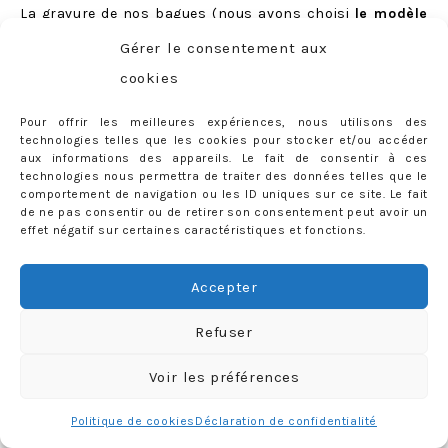
La gravure de
nos bagues
(nous avons choisi
le modèle
«
Dany
«
) est elle-aussi gratuite, nous en avons bien
Gérer le consentement aux
entendu profité pour inscrire quelques petits mots… qui
cookies
resteront notre secret :)
Pour offrir les meilleures expériences, nous utilisons des
technologies telles que les cookies pour stocker et/ou accéder
aux informations des appareils. Le fait de consentir à ces
technologies nous permettra de traiter des données telles que le
comportement de navigation ou les ID uniques sur ce site. Le fait
de ne pas consentir ou de retirer son consentement peut avoir un
effet négatif sur certaines caractéristiques et fonctions.
Accepter
Refuser
Voir les préférences
Politique de cookies
Déclaration de confidentialité