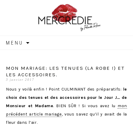
MERCREDIE
Aller
MENU
au
contenu
MON MARIAGE: LES TENUES (LA ROBE !) ET
LES ACCESSOIRES.
3 janvier 2017
Nous y voilà enfin ! Point CULMINANT des préparatifs:
le
choix des tenues et des accessoires pour le Jour J… de
Monsieur et Madame
. BIEN SÛR ! Si vous avez lu
mon
précédent article mariage
, vous savez qu’il y avait de la
fleur dans l’air.