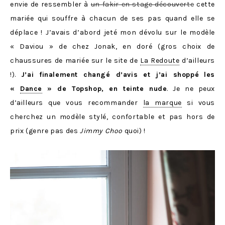
envie de ressembler à
un fakir en stage découverte
cette
mariée qui
souffre à chacun de ses pas quand elle se
déplace ! J’avais d’abord jeté mon dévolu sur le modèle
« Daviou » de chez Jonak, en doré (gros choix de
chaussures de mariée sur le site de
La Redoute
d’ailleurs
!).
J’ai finalement changé d’avis et j’ai shoppé
les
«
Dance
» de Topshop, en teinte nude
. Je ne peux
d’ailleurs que vous recommander
la marque
si vous
cherchez un modèle stylé, confortable et pas hors de
prix (genre pas des
Jimmy Choo
quoi) !