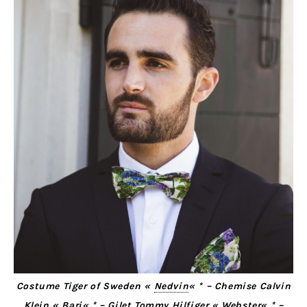
Costume Tiger of Sweden «
Nedvin
« * – Chemise Calvin
Klein «
Bari
« * – Gilet Tommy Hilfiger «
Webster
« * –