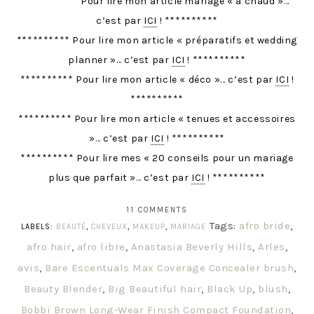
********** Pour lire mon article mariage « à chaud »…
c’est par
ICI
! **********
********** Pour lire mon article « préparatifs et wedding
planner »… c’est par
ICI
! **********
********** Pour lire mon article « déco »… c’est par
ICI
!
**********
********** Pour lire mon article « tenues et accessoires
»… c’est par
ICI
! **********
********** Pour lire mes « 20 conseils pour un mariage
plus que parfait »… c’est par
ICI
! **********
11 COMMENTS
Tags:
afro bride
,
LABELS:
BEAUTÉ
,
CHEVEUX
,
MAKEUP
,
MARIAGE
afro hair
,
afro libre
,
Anastasia Beverly Hills
,
Arles
,
avis
,
Bare Escentuals Max Coverage Concealer brush
,
Beauty Blender
,
Big Beautiful hair
,
Black Up
,
blush
,
Bobbi Brown Long-Wear Finish Compact Foundation
,