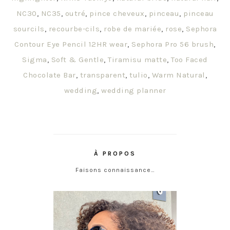
NC30
,
NC35
,
outré
,
pince cheveux
,
pinceau
,
pinceau
sourcils
,
recourbe-cils
,
robe de mariée
,
rose
,
Sephora
Contour Eye Pencil 12HR wear
,
Sephora Pro 56 brush
,
Sigma
,
Soft & Gentle
,
Tiramisu matte
,
Too Faced
Chocolate Bar
,
transparent
,
tulio
,
Warm Natural
,
wedding
,
wedding planner
À PROPOS
Faisons connaissance…