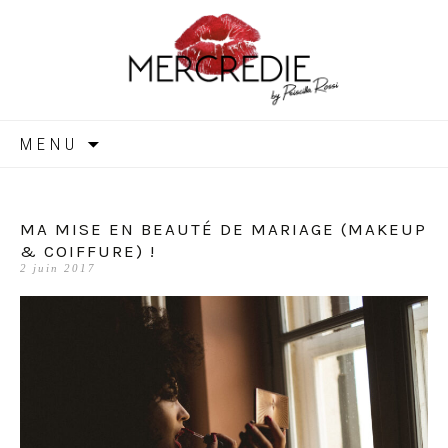
MERCREDIE
Aller
MENU
au
contenu
MA MISE EN BEAUTÉ DE MARIAGE (MAKEUP
& COIFFURE) !
2 juin 2017