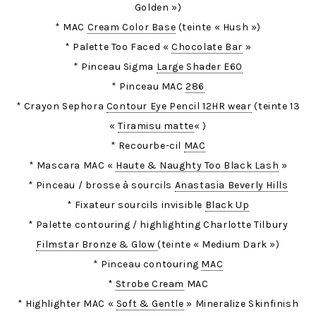
Golden »)
* MAC
Cream Color Base
(teinte « Hush »)
* Palette Too Faced «
Chocolate Bar
»
* Pinceau Sigma
Large Shader E60
* Pinceau MAC
286
* Crayon Sephora
Contour Eye Pencil 12HR wear
(teinte 13
«
Tiramisu matte
« )
* Recourbe-cil
MAC
* Mascara MAC «
Haute & Naughty Too Black Lash
»
* Pinceau / brosse à sourcils
Anastasia Beverly Hills
* Fixateur sourcils invisible
Black Up
* Palette contouring / highlighting Charlotte Tilbury
Filmstar Bronze & Glow
(teinte « Medium Dark »)
* Pinceau contouring
MAC
*
Strobe Cream
MAC
* Highlighter MAC «
Soft & Gentle
» Mineralize Skinfinish