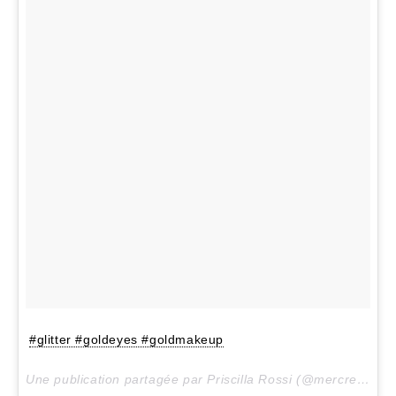
#glitter #goldeyes #goldmakeup
Une publication partagée par Priscilla Rossi (@mercredieblog) le