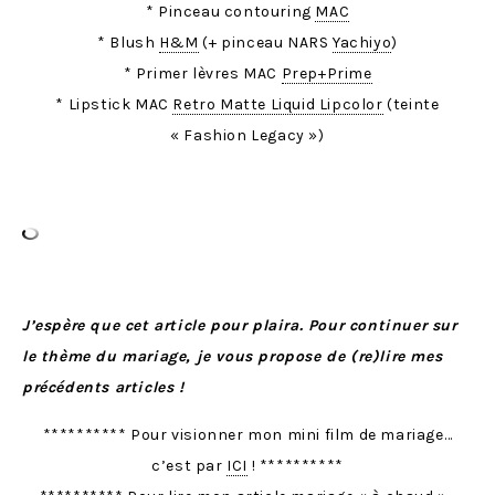
* Pinceau contouring
MAC
* Blush
H&M
(+ pinceau NARS
Yachiyo
)
* Primer lèvres MAC
Prep+Prime
* Lipstick MAC
Retro Matte Liquid Lipcolor
(teinte
« Fashion Legacy »)
J’espère que cet article pour plaira. Pour continuer sur
le thème du mariage, je vous propose de (re)lire mes
précédents articles !
********** Pour visionner mon mini film de mariage…
c’est par
ICI
! **********