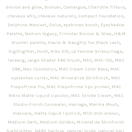
bronze and glow
,
bronzer
,
Camargue
,
Charlotte Tilbury
,
cheveux afro
,
cheveux naturels
,
Compact Foundation
,
Delphine Manivet
,
Dolce
,
eyebrows brush
,
Eyeshadow
Palette
,
fashion legacy
,
Filmstar Bronze & Glow
,
H&M
blusher palette
,
Haute & Naughty Too Black Lash
,
highlighter
,
Hush
,
Kiko 210
,
La Femme Gribouillage
,
lacewig
,
Large Shader E60 brush
,
MAC
,
MAC 100
,
MAC
286
,
Mac Cosmetics
,
MAC Cream Color Base
,
MAC
eyelashes curler
,
MAC Mineralize Skinfinish
,
MAC
Prep+Prime Fix
,
MAC Prep+Prime lips primer
,
MAC
Retro Matte Liquid Lipcolor
,
MAC Strobe Cream
,
MAC
Studio Finish Concealer
,
mariage
,
Marika Mouh
,
mascara
,
matte liquid lipstick
,
MC2 mon amour
,
Medium Dark
,
Medium Golden
,
Mineralize Skinfinish
highlighter
,
NARS Yachiyo
,
natural bride
,
natural hair
,