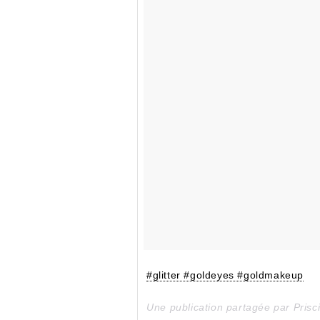
#glitter #goldeyes #goldmakeup
Une publication partagée par Prisc