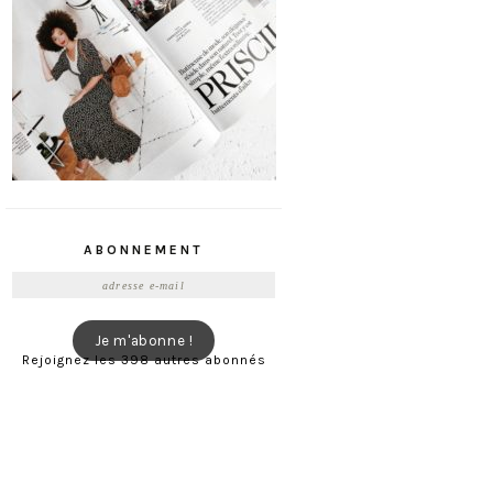
ABONNEMENT
Adresse
e-
mail
Je m'abonne !
Rejoignez les 398 autres abonnés