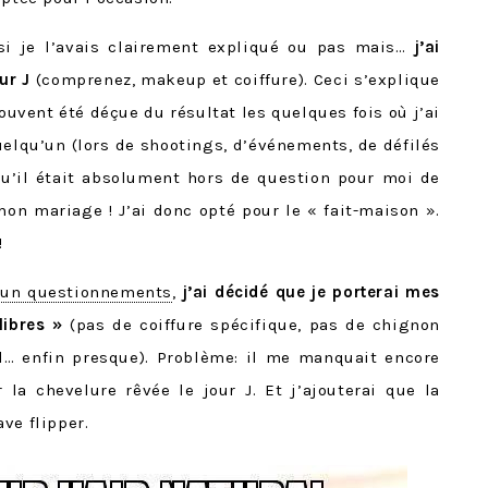
i je l’avais clairement expliqué ou pas mais…
j’ai
ur J
(comprenez, makeup et coiffure). Ceci s’explique
ouvent été déçue du résultat les quelques fois où j’ai
uelqu’un (lors de shootings, d’événements, de défilés
qu’il était absolument hors de question pour moi de
on mariage ! J’ai donc opté pour le « fait-maison ».
!
 un questionnements
,
j’ai décidé que je porterai mes
libres »
(pas de coiffure spécifique, pas de chignon
l… enfin presque). Problème: il me manquait encore
la chevelure rêvée le jour J. Et j’ajouterai que la
ve flipper.