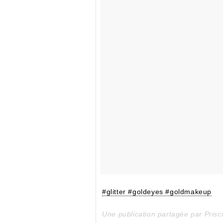
#glitter #goldeyes #goldmakeup
Une publication partagée par Prisc