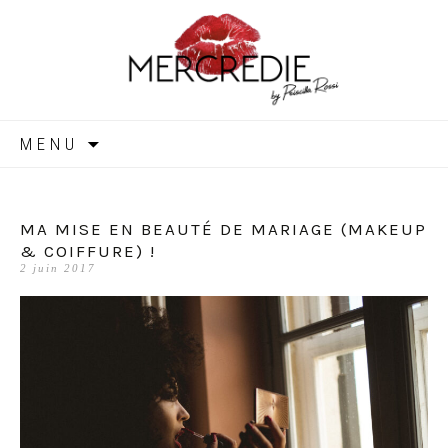
MERCREDIE
Aller
MENU
au
contenu
MA MISE EN BEAUTÉ DE MARIAGE (MAKEUP
& COIFFURE) !
2 juin 2017