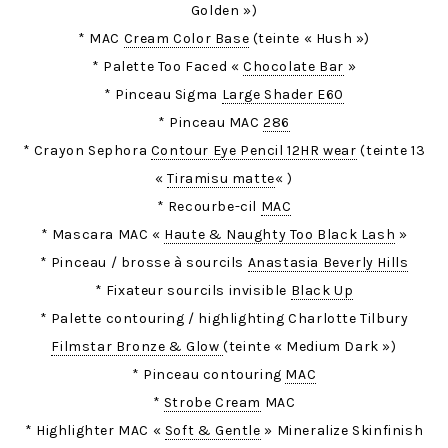
Golden »)
* MAC
Cream Color Base
(teinte « Hush »)
* Palette Too Faced «
Chocolate Bar
»
* Pinceau Sigma
Large Shader E60
* Pinceau MAC
286
* Crayon Sephora
Contour Eye Pencil 12HR wear
(teinte 13
«
Tiramisu matte
« )
* Recourbe-cil
MAC
* Mascara MAC «
Haute & Naughty Too Black Lash
»
* Pinceau / brosse à sourcils
Anastasia Beverly Hills
* Fixateur sourcils invisible
Black Up
* Palette contouring / highlighting Charlotte Tilbury
Filmstar Bronze & Glow
(teinte « Medium Dark »)
* Pinceau contouring
MAC
*
Strobe Cream
MAC
* Highlighter MAC «
Soft & Gentle
» Mineralize Skinfinish