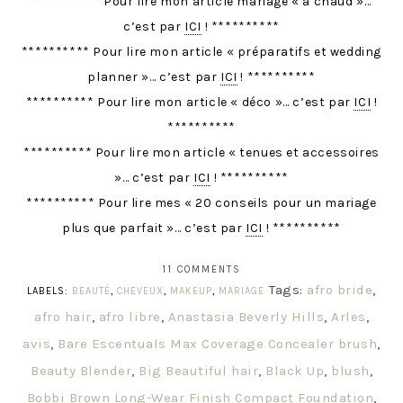
********** Pour lire mon article mariage « à chaud »…
c’est par
ICI
! **********
********** Pour lire mon article « préparatifs et wedding
planner »… c’est par
ICI
! **********
********** Pour lire mon article « déco »… c’est par
ICI
!
**********
********** Pour lire mon article « tenues et accessoires
»… c’est par
ICI
! **********
********** Pour lire mes « 20 conseils pour un mariage
plus que parfait »… c’est par
ICI
! **********
11 COMMENTS
Tags:
afro bride
,
LABELS:
BEAUTÉ
,
CHEVEUX
,
MAKEUP
,
MARIAGE
afro hair
,
afro libre
,
Anastasia Beverly Hills
,
Arles
,
avis
,
Bare Escentuals Max Coverage Concealer brush
,
Beauty Blender
,
Big Beautiful hair
,
Black Up
,
blush
,
Bobbi Brown Long-Wear Finish Compact Foundation
,