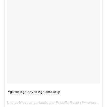
#glitter #goldeyes #goldmakeup
Une publication partagée par Priscilla Rossi (@mercredieblog) le