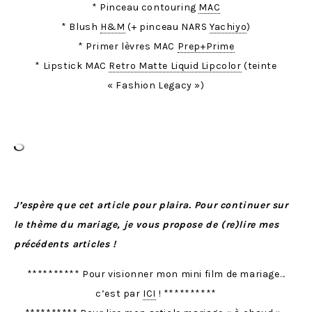
* Pinceau contouring
MAC
* Blush
H&M
(+ pinceau NARS
Yachiyo
)
* Primer lèvres MAC
Prep+Prime
* Lipstick MAC
Retro Matte Liquid Lipcolor
(teinte
« Fashion Legacy »)
J’espère que cet article pour plaira. Pour continuer sur
le thème du mariage, je vous propose de (re)lire mes
précédents articles !
********** Pour visionner mon mini film de mariage…
c’est par
ICI
! **********