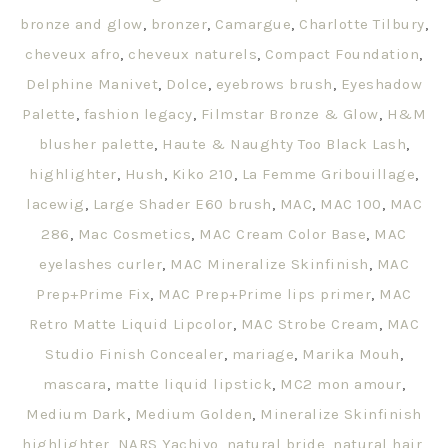
bronze and glow
,
bronzer
,
Camargue
,
Charlotte Tilbury
,
cheveux afro
,
cheveux naturels
,
Compact Foundation
,
Delphine Manivet
,
Dolce
,
eyebrows brush
,
Eyeshadow
Palette
,
fashion legacy
,
Filmstar Bronze & Glow
,
H&M
blusher palette
,
Haute & Naughty Too Black Lash
,
highlighter
,
Hush
,
Kiko 210
,
La Femme Gribouillage
,
lacewig
,
Large Shader E60 brush
,
MAC
,
MAC 100
,
MAC
286
,
Mac Cosmetics
,
MAC Cream Color Base
,
MAC
eyelashes curler
,
MAC Mineralize Skinfinish
,
MAC
Prep+Prime Fix
,
MAC Prep+Prime lips primer
,
MAC
Retro Matte Liquid Lipcolor
,
MAC Strobe Cream
,
MAC
Studio Finish Concealer
,
mariage
,
Marika Mouh
,
mascara
,
matte liquid lipstick
,
MC2 mon amour
,
Medium Dark
,
Medium Golden
,
Mineralize Skinfinish
highlighter
,
NARS Yachiyo
,
natural bride
,
natural hair
,