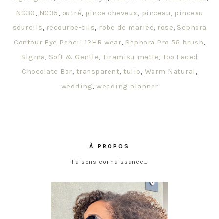
NC30
,
NC35
,
outré
,
pince cheveux
,
pinceau
,
pinceau
sourcils
,
recourbe-cils
,
robe de mariée
,
rose
,
Sephora
Contour Eye Pencil 12HR wear
,
Sephora Pro 56 brush
,
Sigma
,
Soft & Gentle
,
Tiramisu matte
,
Too Faced
Chocolate Bar
,
transparent
,
tulio
,
Warm Natural
,
wedding
,
wedding planner
À PROPOS
Faisons connaissance…