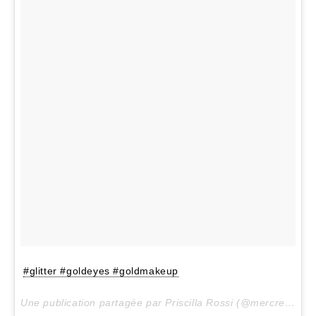
#glitter #goldeyes #goldmakeup
Une publication partagée par Priscilla Rossi (@mercredieblog) le