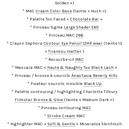
Golden »)
* MAC
Cream Color Base
(teinte « Hush »)
* Palette Too Faced «
Chocolate Bar
»
* Pinceau Sigma
Large Shader E60
* Pinceau MAC
286
* Crayon Sephora
Contour Eye Pencil 12HR wear
(teinte 13
«
Tiramisu matte
« )
* Recourbe-cil
MAC
* Mascara MAC «
Haute & Naughty Too Black Lash
»
* Pinceau / brosse à sourcils
Anastasia Beverly Hills
* Fixateur sourcils invisible
Black Up
* Palette contouring / highlighting Charlotte Tilbury
Filmstar Bronze & Glow
(teinte « Medium Dark »)
* Pinceau contouring
MAC
*
Strobe Cream
MAC
* Highlighter MAC «
Soft & Gentle
» Mineralize Skinfinish