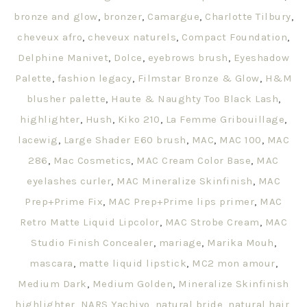
bronze and glow
,
bronzer
,
Camargue
,
Charlotte Tilbury
,
cheveux afro
,
cheveux naturels
,
Compact Foundation
,
Delphine Manivet
,
Dolce
,
eyebrows brush
,
Eyeshadow
Palette
,
fashion legacy
,
Filmstar Bronze & Glow
,
H&M
blusher palette
,
Haute & Naughty Too Black Lash
,
highlighter
,
Hush
,
Kiko 210
,
La Femme Gribouillage
,
lacewig
,
Large Shader E60 brush
,
MAC
,
MAC 100
,
MAC
286
,
Mac Cosmetics
,
MAC Cream Color Base
,
MAC
eyelashes curler
,
MAC Mineralize Skinfinish
,
MAC
Prep+Prime Fix
,
MAC Prep+Prime lips primer
,
MAC
Retro Matte Liquid Lipcolor
,
MAC Strobe Cream
,
MAC
Studio Finish Concealer
,
mariage
,
Marika Mouh
,
mascara
,
matte liquid lipstick
,
MC2 mon amour
,
Medium Dark
,
Medium Golden
,
Mineralize Skinfinish
highlighter
,
NARS Yachiyo
,
natural bride
,
natural hair
,