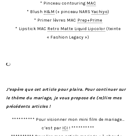
* Pinceau contouring
MAC
* Blush
H&M
(+ pinceau NARS
Yachiyo
)
* Primer lèvres MAC
Prep+Prime
* Lipstick MAC
Retro Matte Liquid Lipcolor
(teinte
« Fashion Legacy »)
J’espère que cet article pour plaira. Pour continuer sur
le thème du mariage, je vous propose de (re)lire mes
précédents articles !
********** Pour visionner mon mini film de mariage…
c’est par
ICI
! **********