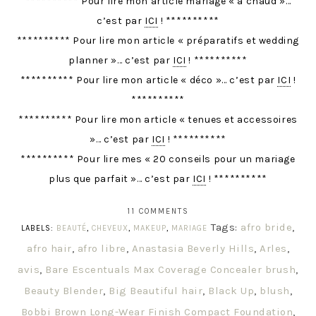
********** Pour lire mon article mariage « à chaud »…
c’est par
ICI
! **********
********** Pour lire mon article « préparatifs et wedding
planner »… c’est par
ICI
! **********
********** Pour lire mon article « déco »… c’est par
ICI
!
**********
********** Pour lire mon article « tenues et accessoires
»… c’est par
ICI
! **********
********** Pour lire mes « 20 conseils pour un mariage
plus que parfait »… c’est par
ICI
! **********
11 COMMENTS
Tags:
afro bride
,
LABELS:
BEAUTÉ
,
CHEVEUX
,
MAKEUP
,
MARIAGE
afro hair
,
afro libre
,
Anastasia Beverly Hills
,
Arles
,
avis
,
Bare Escentuals Max Coverage Concealer brush
,
Beauty Blender
,
Big Beautiful hair
,
Black Up
,
blush
,
Bobbi Brown Long-Wear Finish Compact Foundation
,