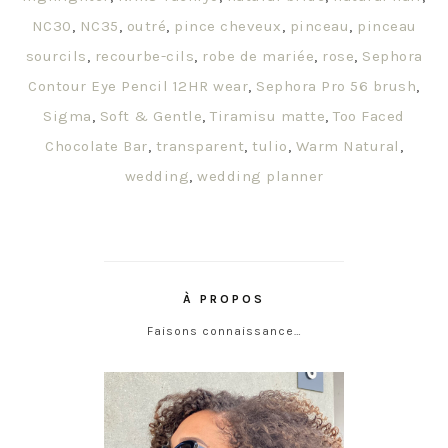
NC30
,
NC35
,
outré
,
pince cheveux
,
pinceau
,
pinceau
sourcils
,
recourbe-cils
,
robe de mariée
,
rose
,
Sephora
Contour Eye Pencil 12HR wear
,
Sephora Pro 56 brush
,
Sigma
,
Soft & Gentle
,
Tiramisu matte
,
Too Faced
Chocolate Bar
,
transparent
,
tulio
,
Warm Natural
,
wedding
,
wedding planner
À PROPOS
Faisons connaissance…