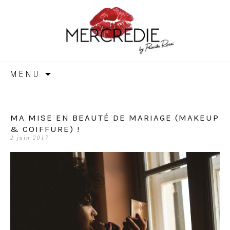
MERCREDIE
Aller
MENU
au
contenu
MA MISE EN BEAUTÉ DE MARIAGE (MAKEUP
& COIFFURE) !
2 juin 2017