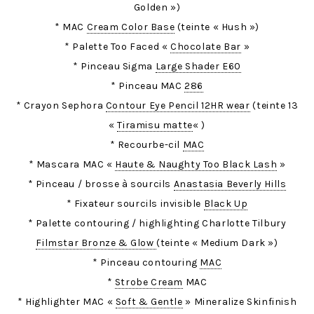
Golden »)
* MAC
Cream Color Base
(teinte « Hush »)
* Palette Too Faced «
Chocolate Bar
»
* Pinceau Sigma
Large Shader E60
* Pinceau MAC
286
* Crayon Sephora
Contour Eye Pencil 12HR wear
(teinte 13
«
Tiramisu matte
« )
* Recourbe-cil
MAC
* Mascara MAC «
Haute & Naughty Too Black Lash
»
* Pinceau / brosse à sourcils
Anastasia Beverly Hills
* Fixateur sourcils invisible
Black Up
* Palette contouring / highlighting Charlotte Tilbury
Filmstar Bronze & Glow
(teinte « Medium Dark »)
* Pinceau contouring
MAC
*
Strobe Cream
MAC
* Highlighter MAC «
Soft & Gentle
» Mineralize Skinfinish