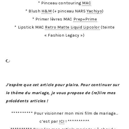
* Pinceau contouring
MAC
* Blush
H&M
(+ pinceau NARS
Yachiyo
)
* Primer lèvres MAC
Prep+Prime
* Lipstick MAC
Retro Matte Liquid Lipcolor
(teinte
« Fashion Legacy »)
J’espère que cet article pour plaira. Pour continuer sur
le thème du mariage, je vous propose de (re)lire mes
précédents articles !
********** Pour visionner mon mini film de mariage…
c’est par
ICI
! **********