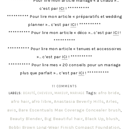
********** Pour lire mon article mariage « à chaud »…
c’est par
ICI
! **********
********** Pour lire mon article « préparatifs et wedding
planner »… c’est par
ICI
! **********
********** Pour lire mon article « déco »… c’est par
ICI
!
**********
********** Pour lire mon article « tenues et accessoires
»… c’est par
ICI
! **********
********** Pour lire mes « 20 conseils pour un mariage
plus que parfait »… c’est par
ICI
! **********
11 COMMENTS
Tags:
afro bride
,
LABELS:
BEAUTÉ
,
CHEVEUX
,
MAKEUP
,
MARIAGE
afro hair
,
afro libre
,
Anastasia Beverly Hills
,
Arles
,
avis
,
Bare Escentuals Max Coverage Concealer brush
,
Beauty Blender
,
Big Beautiful hair
,
Black Up
,
blush
,
Bobbi Brown Long-Wear Finish Compact Foundation
,