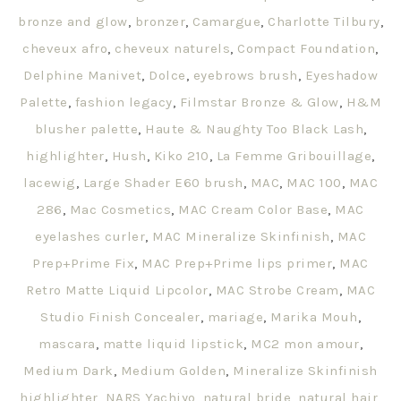
bronze and glow
,
bronzer
,
Camargue
,
Charlotte Tilbury
,
cheveux afro
,
cheveux naturels
,
Compact Foundation
,
Delphine Manivet
,
Dolce
,
eyebrows brush
,
Eyeshadow
Palette
,
fashion legacy
,
Filmstar Bronze & Glow
,
H&M
blusher palette
,
Haute & Naughty Too Black Lash
,
highlighter
,
Hush
,
Kiko 210
,
La Femme Gribouillage
,
lacewig
,
Large Shader E60 brush
,
MAC
,
MAC 100
,
MAC
286
,
Mac Cosmetics
,
MAC Cream Color Base
,
MAC
eyelashes curler
,
MAC Mineralize Skinfinish
,
MAC
Prep+Prime Fix
,
MAC Prep+Prime lips primer
,
MAC
Retro Matte Liquid Lipcolor
,
MAC Strobe Cream
,
MAC
Studio Finish Concealer
,
mariage
,
Marika Mouh
,
mascara
,
matte liquid lipstick
,
MC2 mon amour
,
Medium Dark
,
Medium Golden
,
Mineralize Skinfinish
highlighter
,
NARS Yachiyo
,
natural bride
,
natural hair
,