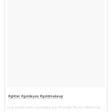
#glitter #goldeyes #goldmakeup
Une publication partagée par Priscilla Rossi (@mercredieblog) le