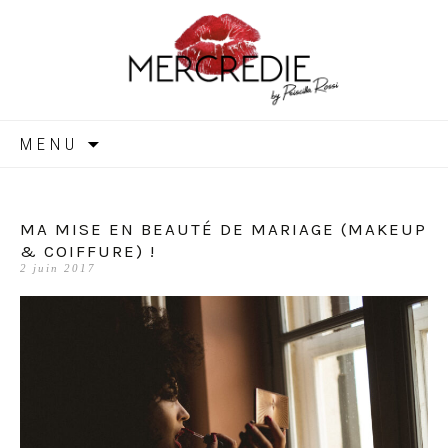
MERCREDIE
Aller
MENU
au
contenu
MA MISE EN BEAUTÉ DE MARIAGE (MAKEUP
& COIFFURE) !
2 juin 2017