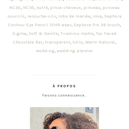
NC30
,
NC35
,
outré
,
pince cheveux
,
pinceau
,
pinceau
sourcils
,
recourbe-cils
,
robe de mariée
,
rose
,
Sephora
Contour Eye Pencil 12HR wear
,
Sephora Pro 56 brush
,
Sigma
,
Soft & Gentle
,
Tiramisu matte
,
Too Faced
Chocolate Bar
,
transparent
,
tulio
,
Warm Natural
,
wedding
,
wedding planner
À PROPOS
Faisons connaissance…